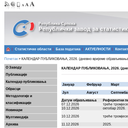
Република Српска
Републички завод за статистик
Статистичке области
Базa података
АКТУЕЛНОСТИ
Контак
Почетак
>
КАЛЕНДАР ПУБЛИКОВАЊА, 2026. (дневно вријеме објављивања у
О Заводу
КАЛЕНДАР ПУБЛИКОВАЊА, 2026. (дневн
Публикације
Календар публиковања
Јануар
Фебруар
Март
Обрасци
Јул
Август
Септемба
Методологије и
Датум објављивања
Референтни п
класификације
07.12.2026
треће тромјесе
10.12.2026
октобар 2026.
Новинари
10.12.2026
треће тромјесе
Мултимедија
Архива
11.12.2026
2025.