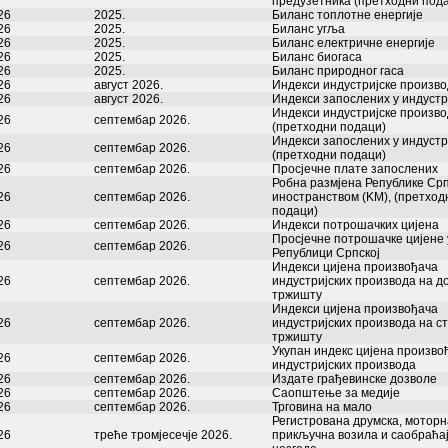
предузетника (претходни под
26
2025.
Биланс топлотне енергије
26
2025.
Биланс угља
26
2025.
Биланс електричне енергије
26
2025.
Биланс биогаса
26
2025.
Биланс природног гаса
26
август 2026.
Индекси индустријске произв
26
август 2026.
Индекси запослених у индустр
Индекси индустријске произв
26
септембар 2026.
(претходни подаци)
Индекси запослених у индустр
26
септембар 2026.
(претходни подаци)
26
септембар 2026.
Просјечне плате запослених
Робна размјена Републике Срп
26
септембар 2026.
иностранством (KM), (претход
подаци)
26
септембар 2026.
Индекси потрошачких цијена
Просјечне потрошачке цијене 
26
септембар 2026.
Републици Српској
Индекси цијена произвођача
26
септембар 2026.
индустријских производа на 
тржишту
Индекси цијена произвођача
26
септембар 2026.
индустријских производа на с
тржишту
Укупан индекс цијена произво
26
септембар 2026.
индустријских производа
26
септембар 2026.
Издате грађевинске дозволе
26
септембар 2026.
Саопштење за медије
26
септембар 2026.
Трговина на мало
Регистрована друмска, моторн
26
треће тромјесечје 2026.
прикључна возила и саобраћа