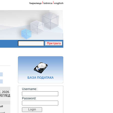
ћирилица
latinica
english
БАЗA ПОДАТАКА
Username:
 2026.
РЕГЛЕД
Password:
љи