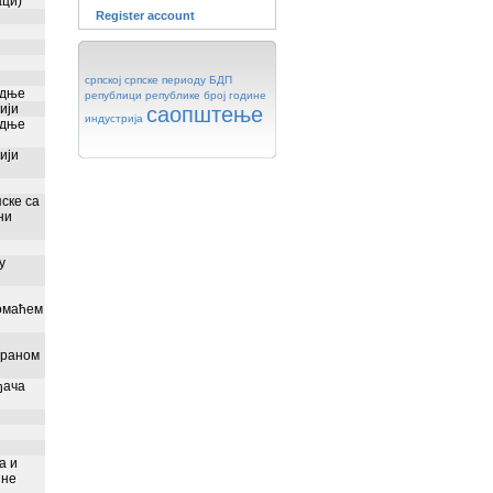
аци)
Register account
српској
српске
периоду
БДП
одње
републици
републике
број
године
ији
саопштење
индустрија
одње
ији
ске са
ни
у
домаћем
траном
ђача
а и
јне