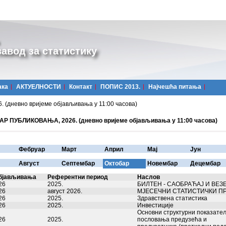
авод за статистику
ака
АКТУЕЛНОСТИ
Контакт
ПОПИС 2013.
Најчешћa питања
дневно вријеме објављивања у 11:00 часова)
Р ПУБЛИКОВАЊА, 2026. (дневно вријеме објављивања у 11:00 часова)
Фебруар
Март
Април
Мај
Јун
Август
Септембар
Октобар
Новембар
Децембар
бјављивања
Референтни период
Наслов
26
2025.
БИЛТЕН - САОБРАЋАЈ И ВЕЗЕ,
26
август 2026.
МЈЕСЕЧНИ СТАТИСТИЧКИ П
26
2025.
Здравствена статистика
26
2025.
Инвестиције
Основни структурни показате
26
2025.
пословања предузећа и