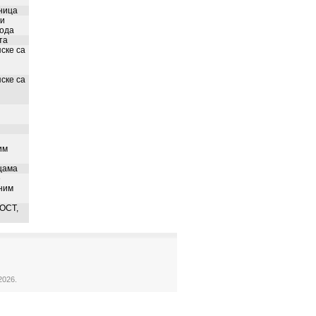
ница
 и
вода
та
ске са
ске са
им
цама
е
ним
ОСТ,
2026.