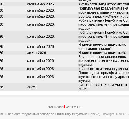
незгоде
26
септембар 2026.
Активности инкубаторских ста
Прикупљање крављег млијека
26
септембар 2026.
производња млијечних произ
26
септембар 2026.
Број долазака и ноћења турис
Робна размјена Републике Срп
26
септембар 2026.
иностранством (€), (претходни
подаци)
Робна размјена Републике Срп
26
септембар 2026.
иностранством ($), (претходни
подаци)
Индекси промета индустријe
26
септембар 2026.
(претходни подаци)
26
август 2026.
Индекси промета индустријe
Вриједност пољопривредних
26
септембар 2026.
производа продатих на зелен
пијацама
26
септембар 2026.
Клање стоке и живине у клани
Производња, продаја и залих
26
септембар 2026.
шумских сортимената у држав
шумама
БИЛТЕН - КУЛТУРА И УМЈЕТН
26
2025.
2026.
ЛИНКОВИ
WEB MAIL
ични веб-сајт Републичког завода за статистику Републике Српске,
Copyright © 2002 - 