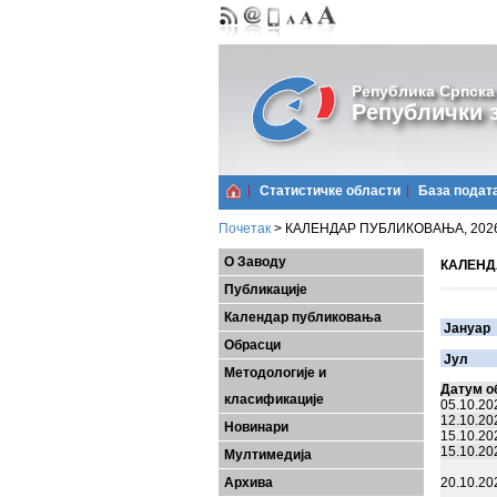
Република Српска
Републички з
Статистичке области
Базa подат
Почетак
>
КАЛЕНДАР ПУБЛИКОВАЊА, 2026. (
О Заводу
КАЛЕНДА
Публикације
Календар публиковања
Јануар
Обрасци
Јул
Методологије и
Датум о
класификације
05.10.20
12.10.20
Новинари
15.10.20
15.10.20
Мултимедија
Архива
20.10.20