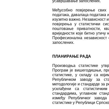
усавршавање запослених.
Међусобно повјерење свих 
података, давалаца података и
изузетно важно. Независност и
повјерења у статистички сис
поштовање приватности, кв
вриједности које битно утичу
Професионална независност 
запослених.
ПЛАНИРАЊЕ РАДА
Производња статистике ут
Програм је вишегодишњи, про
статистике, у складу са ко
Републичком заводу за ста
методологије и стандарде за р
усклађени са статистички
стандардима, углавном ста
између Републичког завода
статистике у Републици Српско