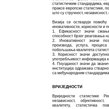
статистичким стандардима, ев
праксе европске статистике, 
што су стручност, независност,
Визија се остварује помоћу
иновативности, корисности и п
1. Ефикасност значи смањ
способност брзог реаговања н
2. Иновативност значи по
производа, услуга, процес
побољшања квалитета статист
3. Корисност значи доступн
употребљивост информација ко
4. Поузданост значи да звани
институција одражава стварно
са међународним стандардим
ВРИЈЕДНОСТИ
Вриједности статистике Р
независност, објективност,
квалитету, статистичка п