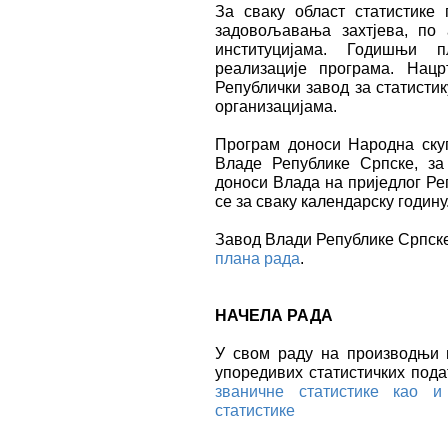
За сваку област статистике
задовољавања захтјева, по 
институцијама. Годишњи п
реализације програма. Нац
Републички завод за статисти
организацијама.
Програм доноси Народна ску
Владе Републике Српске, за
доноси Влада на приједлог Реп
се за сваку календарску годину
Завод Влади Републике Српс
плана рада
.
НАЧЕЛА РАДА
У свом раду на производњи 
упоредивих статистичких под
званичне статистике као и
статистике