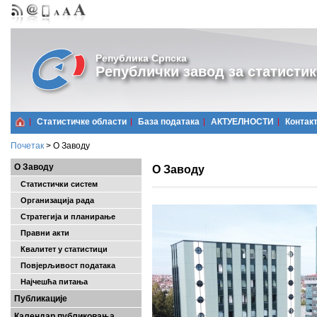
Република Српска
Републички завод за статистик
Статистичке области
Базa података
АКТУЕЛНОСТИ
Контак
Почетак
>
О Заводу
О Заводу
О Заводу
Статистички систем
Организација рада
Стратегија и планирање
Правни акти
Квалитет у статистици
Повјерљивост података
Најчешћa питања
Публикације
Календар публиковања