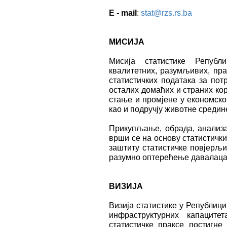
E - mail
:
stat@rzs.rs.ba
МИСИЈА
Мисија статистике Републ
квалитетних, разумљивих, пр
статистичких података за пот
осталих домаћих и страних ко
стање и промјене у економско
као и подручју животне средин
Прикупљање, обрада, анализа
врши се на основу статистички
заштиту статистичке повјерљ
разумно оптерећење давалаца
ВИЗИЈА
Визија статистике у Републици
инфраструктурних капаците
статистичке праксе постигне