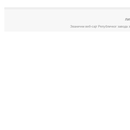
ЛИ
Званични веб-сајт Републичког завода 