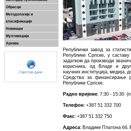
Обрасци
Методологије и
класификације
Новинари
Мултимедија
Архива
Републички завод за статисти
Републике Српске, у саставу
задатком да производи званичн
корисника, од Владе и друг
научних институција, медија, д
Свјетски дани
Средства за финансирање р
Републике Српске.
Радно вријеме
: 7:30 - 15:30 (
Телефон
: +387 51 332 700
Факс
: +387 51 332 750
Адреса
: Владике Платона бб,