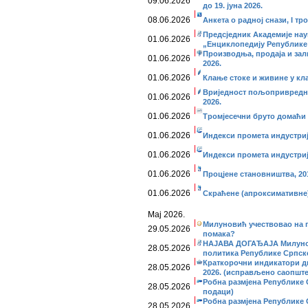
09.06.2026
до 19. јуна 2026.
08.06.2026
Анкета о радној снази, I тро
Предсједник Академије нау
01.06.2026
„Енциклопедију Републике
Производња, продаја и за
01.06.2026
2026.
01.06.2026
Клање стоке и живине у кл
Вриједност пољопривредни
01.06.2026
2026.
01.06.2026
Тромјесечни бруто домаћи п
01.06.2026
Индекси промета индустриј
01.06.2026
Индекси промета индустријe
01.06.2026
Процјене становништва, 201
01.06.2026
Скраћене (апроксимативне)
Мај 2026.
Милуновић учествовао на па
29.05.2026
помака?
НАЈАВА ДОГАЂАЈА Милунови
28.05.2026
политика Републике Српске
Краткорочни индикатори дис
28.05.2026
2026. (исправљено саопшт
Робна размјена Републике С
28.05.2026
подаци)
Робна размјена Републике С
28.05.2026