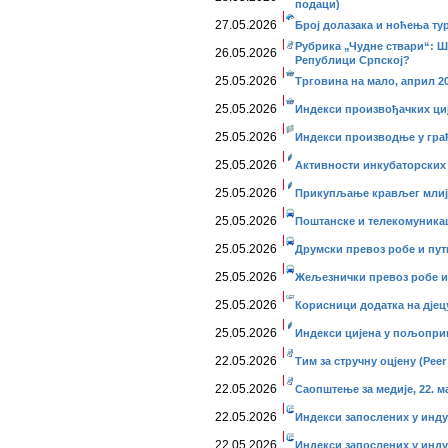
подаци)
27.05.2026
Број долазака и ноћења тур
Рубрика „Чудне ствари“: Ш
26.05.2026
Републици Српској?
25.05.2026
Трговина на мало, април 20
25.05.2026
Индекси произвођачких ције
25.05.2026
Индекси производње у грађе
25.05.2026
Активности инкубаторских 
25.05.2026
Прикупљање крављег млије
25.05.2026
Поштанске и телекомуникаци
25.05.2026
Друмски превоз робе и путни
25.05.2026
Жељезнички превоз робе и п
25.05.2026
Корисници додатка на дјецу
25.05.2026
Индекси цијена у пољопривр
22.05.2026
Тим за стручну оцјену (Peer
22.05.2026
Саопштење за медије, 22. ма
22.05.2026
Индекси запослених у инду
22.05.2026
Индекси запослених у индус