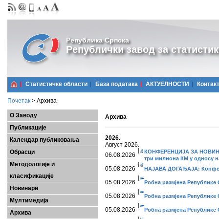
Република Српска
Републички завод за статистик
Статистичке области
Базa података
АКТУЕЛНОСТИ
Контак
Почетак
>
Архива
О Заводу
Архива
Публикације
2026.
Календар публиковања
Август 2026.
Обрасци
КОНФЕРЕНЦИЈА ЗА НОВИНАРЕ
06.08.2026
три милиона КМ у односу на
Методологије и
05.08.2026
НАЈАВА ДОГАЂАЈА: Конферен
класификације
05.08.2026
Робна размјена Републике С
Новинари
05.08.2026
Робна размјена Републике С
Мултимедија
05.08.2026
Робна размјена Републике С
Архива