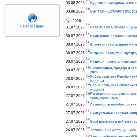
03.08.2026
Буџетска издвајања за истр
03.08.2026
БИЛТЕН - ШУМАРСТВО, 202
Јул 2026.
Свјетски дани
31.07.2026
СТАТИСТИКА ПРИЧА – Гран
30.07.2026
Вриједност пољопривредних
30.07.2026
Клање стоке и живине у кла
30.07.2026
Индекси промета индустријe
30.07.2026
Индекси промета индустријe
Производња, продаја и зал
30.07.2026
2026.
Робна размјена Републике С
28.07.2026
подаци)
Робна размјена Републике С
28.07.2026
подаци)
Регистрована друмска, мото
27.07.2026
тромјесечје 2026.
27.07.2026
Активности инкубаторских с
27.07.2026
Прикупљање крављег млије
27.07.2026
Број долазака и ноћења тури
24.07.2026
Трговина на мало, јун 2026.
Завод одбацује тврдње ФЗС