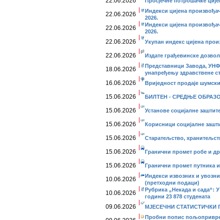
22.06.2026
Просјечне потрошачке цијен
Индекси цијена произвођач
22.06.2026
2026.
Индекси цијена произвођач
22.06.2026
2026.
22.06.2026
Укупан индекс цијена произ
22.06.2026
Издате грађевинске дозволе
Представници Завода, УНФП
18.06.2026
унапређењу здравствене с
16.06.2026
Вриједност продаје шумских
15.06.2026
БИЛТЕН - СРЕДЊЕ ОБРАЗОВ
15.06.2026
Установе социјалне заштите
15.06.2026
Корисници социјалне заштит
15.06.2026
Старатељство, хранитељств
15.06.2026
Гранични промет робе и дру
15.06.2026
Гранични промет путника и 
Индекси извозних и увозних
10.06.2026
(претходни подаци)
Рубрика „Некада и сада“: У 
10.06.2026
години 23 878 студената
09.06.2026
МЈЕСЕЧНИ СТАТИСТИЧКИ ПР
Пробни попис пољопривред