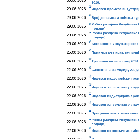
30.06.2026
2026.
29.06.2026
Индекси промета индустриј
29.06.2026
Број долазака и ноћења тури
Робна размјена Републике С
29.06.2026
подаци)
Робна размјена Републике С
29.06.2026
подаци)
25.06.2026
Активности инкубаторских с
25.06.2026
Прикупљање крављег млије
24.06.2026
Трговина на мало, мај 2026.
22.06.2026
Саопштење за медије, 22. ју
22.06.2026
Индекси индустријске прои
22.06.2026
Индекси запослених у индус
22.06.2026
Индекси индустријске прои
22.06.2026
Индекси запослених у индус
22.06.2026
Просјечне плате запослених
Робна размјена Републике С
22.06.2026
подаци)
22.06.2026
Индекси потрошачких цијена