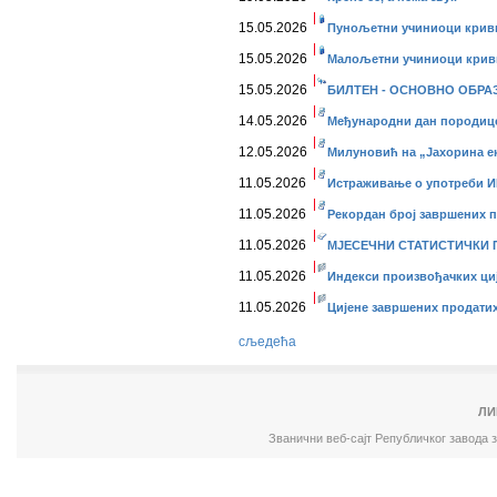
15.05.2026
Пунољетни учиниоци кривич
15.05.2026
Малољетни учиниоци кривич
15.05.2026
БИЛТЕН - ОСНОВНО ОБРАЗО
14.05.2026
Међународни дан породице,
12.05.2026
Милуновић на „Јахорина 
11.05.2026
Истраживање о употреби ИК
11.05.2026
Рекордан број завршених п
11.05.2026
МЈЕСЕЧНИ СТАТИСТИЧКИ ПР
11.05.2026
Индекси произвођачких ције
11.05.2026
Цијене завршених продатих 
сљедећа
ЛИ
Званични веб-сајт Републичког завода 