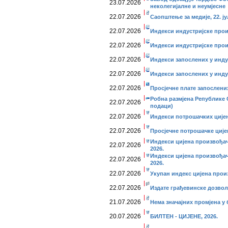
23.07.2026
неколегијалне и неумјесне
22.07.2026
Саопштење за медије, 22. ју
22.07.2026
Индекси индустријске прои
22.07.2026
Индекси индустријске прои
22.07.2026
Индекси запослених у индус
22.07.2026
Индекси запослених у индус
22.07.2026
Просјечне плате запослених,
Робна размјена Републике С
22.07.2026
подаци)
22.07.2026
Индекси потрошачких цијена
22.07.2026
Просјечне потрошачке цијен
Индекси цијена произвођач
22.07.2026
2026.
Индекси цијена произвођач
22.07.2026
2026.
22.07.2026
Укупан индекс цијена произ
22.07.2026
Издате грађевинске дозволе
21.07.2026
Нема значајних промјена у
20.07.2026
БИЛТЕН - ЦИЈЕНЕ, 2026.