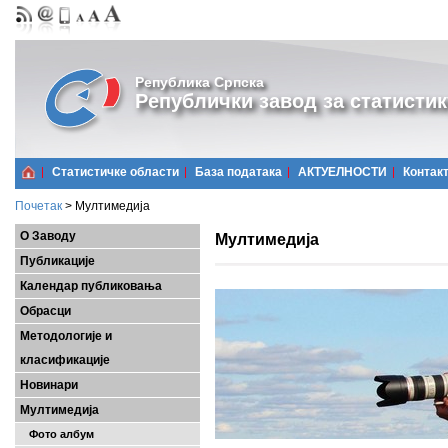
Република Српска
Републички завод за статистик
Статистичке области
Базa података
АКТУЕЛНОСТИ
Контак
Почетак
>
Мултимедија
О Заводу
Мултимедија
Публикације
Календар публиковања
Обрасци
Методологије и
класификације
Новинари
Мултимедија
Фото албум