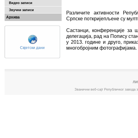
Видео записи
Звучни записи
Различите активности Репуб
Архива
Српске поткријепљене су мулт
Састанци, конференције за ш
делегација, рад на Попису ст
у 2013. године и друго, прик
многобројним фотографијама.
Свјетски дани
ЛИ
Званични веб-сајт Републичког завода 