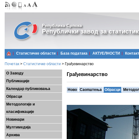
Република Српска
Републички завод за статистик
Статистичке области
Базa података
АКТУЕЛНОСТИ
Контак
Почетак
>
Статистичке области
>
Грађевинарство
О Заводу
Грађевинарство
Публикације
Календар публиковања
Ново
Саопштења
Обрасци
Методол
Обрасци
Методологије и
класификације
Новинари
Мултимедија
Архива