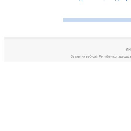
ЛИ
Званични веб-сајт Републичког завода 