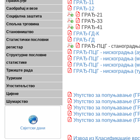
Правосуђе
ГРАЂ-11
ГРАЂ-12
Саобраћај и везе
ГРАЂ-21
Социјална заштита
ГРАЂ-33
Спољна трговина
ГРАЂ-41
Становништво
ГРАЂ-ГД-К
ГРАЂ-ГД
Статистички пословни
ГРАЂ-ПЦГ - станоградњ
регистар
ГРАЂ-ПЦГ - нискоградња (а
Структурне пословне
ГРАЂ-ПЦГ - нискоградња (м
статистике
ГРАЂ-ПЦГ - нискоградња (м
Тржиште рада
ГРАЂ-ПЦГ - нискоградња (т
Туризам
Угоститељство
Цијене
Упутство за попуњавање (Г
Упутство за попуњавање (Г
Шумарство
Упутство за попуњавање (Г
Упутство за попуњавање (Г
Упутство за попуњавање (Г
Свјетски дани
Извод из Класификације врс