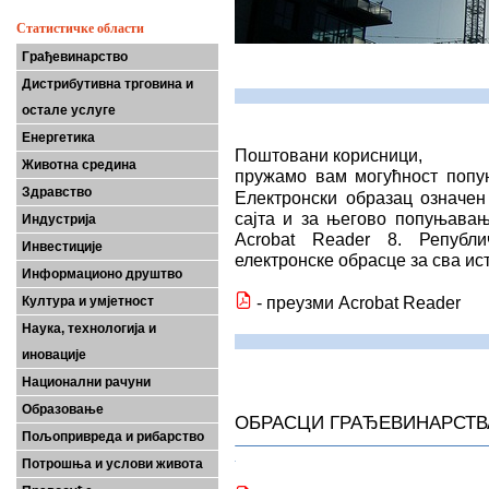
Статистичке области
Грађевинарство
Дистрибутивна трговина и
остале услуге
Енергетика
Поштовани корисници,
Животна средина
пружамо вам могућност попу
Здравство
Електронски образац означе
сајта и за његово попуњавањ
Индустрија
Acrobat Reader 8. Републ
Инвестиције
електронске обрасце за сва и
Информационо друштво
- преузми Acrobat Reader
Култура и умјетност
Наука, технологија и
иновације
Национални рачуни
Образовање
ОБРАСЦИ ГРАЂЕВИНАРСТВ
Пољопривреда и рибарство
Потрошња и услови живота