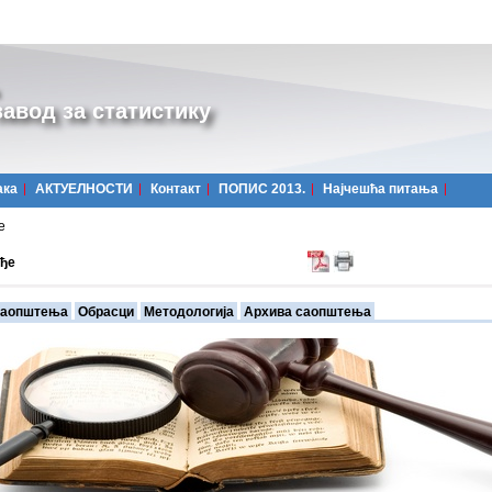
авод за статистику
ака
АКТУЕЛНОСТИ
Контакт
ПОПИС 2013.
Најчешћa питања
е
ђе
аопштења
Обрасци
Методологија
Архива саопштења