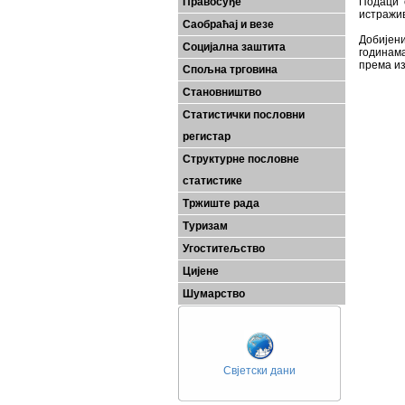
Правосуђе
Подаци 
истражи
Саобраћај и везе
Добијен
Социјална заштита
годинам
према из
Спољна трговина
Становништво
Статистички пословни
регистар
Структурне пословне
статистике
Тржиште рада
Туризам
Угоститељство
Цијене
Шумарство
Свјетски дани