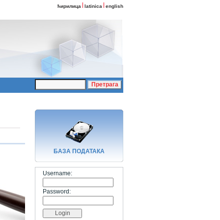
ћирилица
latinica
english
БАЗA ПОДАТАКА
Username:
Password: