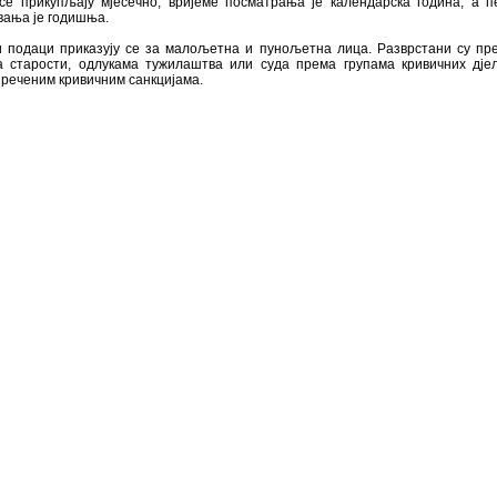
се прикупљају мјесечно, вријеме посматрања је календарска година, а п
вања је годишња.
и подаци приказују се за малољетна и пунољетна лица. Разврстани су пре
а старости, одлукама тужилаштва или суда према групама кривичних дјел
реченим кривичним санкцијама.