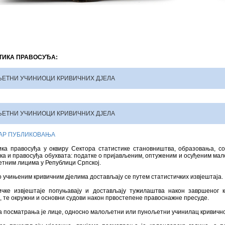
ТИКА ПРАВОСУЂА:
ЕТНИ УЧИНИОЦИ КРИВИЧНИХ ДЈЕЛА
ЕТНИ УЧИНИОЦИ КРИВИЧНИХ ДЈЕЛА
АР ПУБЛИКОВАЊА
ика правосуђа у оквиру Сектора статистике становништва, образовања, со
ка и правосуђа обухвата: податке о пријављеним, оптуженим и осуђеним м
тним лицима у Републици Српској.
 учињеним кривичним дјелима достављају се путем статистичких извјештаја.
ичке извјештаје попуњавају и достављају тужилаштва након завршеног к
, те окружни и основни судови након првостепене правоснажне пресуде.
 посматрања је лице, односно малољетни или пунољетни учинилац кривичног