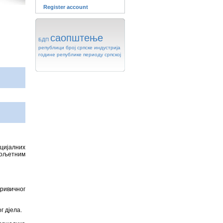
Register account
саопштење
БДП
републици
број
српске
индустрија
године
републике
периоду
српској
цијалних
алољетним
ривичног
 дјела.