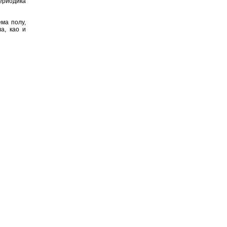
ериодика
ма полу,
а, као и