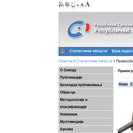
Република Српска
Републички з
Статистичке области
Базa подат
Почетак
>
Статистичке области
>
Правосуђ
О Заводу
Правосу
Публикације
Ново
С
Календар публиковања
Обрасци
Методологије и
класификације
Новинари
Мултимедија
Архива