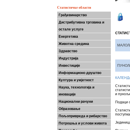
Статистичке области
Грађевинарство
Дистрибутивна трговина и
остале услуге
СТАТИС
Енергетика
Животна средина
МАЛОЉ
Здравство
Индустрија
Инвестиције
ПУНОЉ
Информационо друштво
КАЛЕНД
Култура и умјетност
Статист
Наука, технологија и
статисти
и пуноље
иновације
Национални рачуни
Подаци о
Образовање
Статист
поступка
Пољопривреда и рибарство
Јединица
Потрошња и услови живота