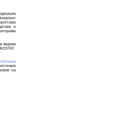
годишњих
 енергент
ергетских
датака о
секторима
и видова
UROSTAT.
потрошњи
истичких
аском на