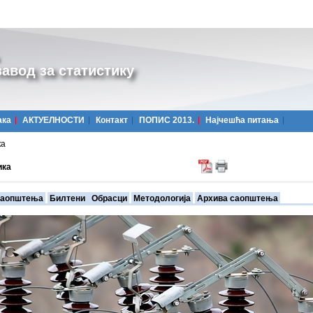
авод за статистику
ака
АКТУЕЛНОСТИ
Контакт
ПОПИС 2013.
Најчешћa питања
ка
ика
аопштења
Билтени
Обрасци
Методологија
Архива саопштења