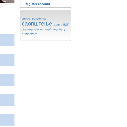
Register account
српској
републике
саопштење
године
БДП
периоду
српске
републици
број
индустрија