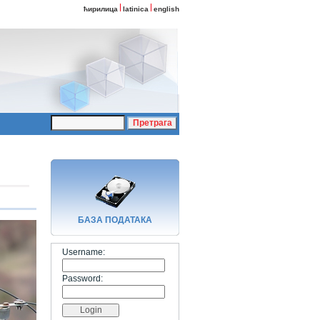
ћирилица
latinica
english
БАЗA ПОДАТАКА
Username:
Password: