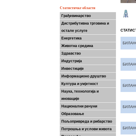
Статистичке области
Грађевинарство
Дистрибутивна трговина и
СТАТИС
остале услуге
Енергетика
БИЛАН
Животна средина
Здравство
Индустрија
БИЛАН
Инвестиције
Информационо друштво
Култура и умјетност
БИЛАН
Наука, технологија и
иновације
Национални рачуни
БИЛАН
Образовање
Пољопривреда и рибарство
БИЛАН
Потрошња и услови живота