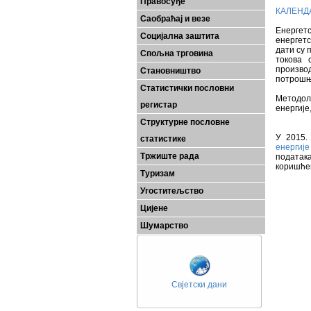
Правосуђе
КАЛЕНД
Саобраћај и везе
Енергет
Социјална заштита
енергетс
дати су 
Спољна трговина
токова 
производ
Становништво
потрошњ
Статистички пословни
Методол
регистар
енергије
Структурне пословне
У 2015.
статистике
енергиј
Тржиште рада
податак
коришће
Туризам
Угоститељство
Цијене
Шумарство
Свјетски дани