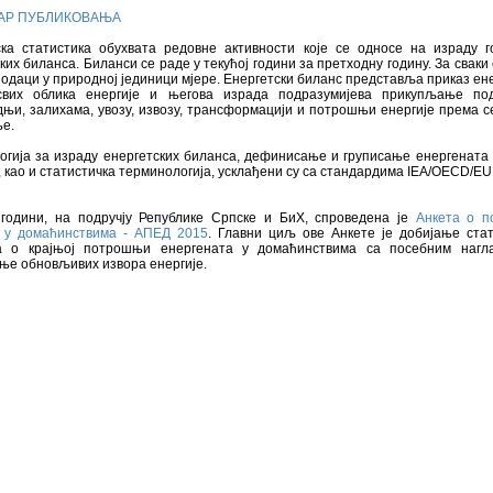
АР ПУБЛИКОВАЊА
ска статистика обухвата редовне активности које се односе на израду 
ких биланса. Биланси се раде у текућој години за претходну годину. За сваки
подаци у природној јединици мјере. Енергетски биланс представља приказ ен
свих облика енергије и његова израда подразумијева прикупљање по
њи, залихама, увозу, извозу, трансформацији и потрошњи енергије према 
е.
огија за израду енергетских биланса, дефинисање и груписање енергената 
, као и статистичка терминологија, усклађени су са стандардима IEA/OECD/E
 години, на подручју Републике Српске и БиХ, спроведена је
Анкета о 
е у домаћинствима - АПЕД 2015
. Главни циљ ове Анкете је добијање стат
а о крајњој потрошњи енергената у домаћинствима са посебним нагл
ње обновљивих извора енергије.