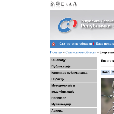
Република Српска
Републички з
Статистичке области
Базa подат
Почетак
>
Статистичке области
>
Енергети
О Заводу
Енергет
Публикације
Ново
С
Календар публиковања
Обрасци
Методологије и
класификације
Новинари
Мултимедија
Архива