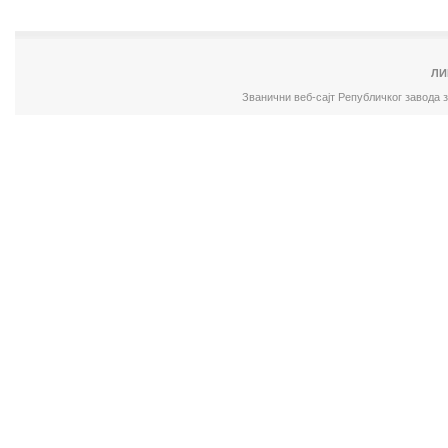
ЛИ
Званични веб-сајт Републичког завода 