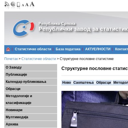
Република Српска
Републички завод за статистик
Статистичке области
Базa података
АКТУЕЛНОСТИ
Контак
Почетак
>
Статистичке области
>
Структурне пословне статистике
О Заводу
Структурне пословне статис
Публикације
Календар публиковања
Ново
Саопштења
Обрасци
Методол
Обрасци
Методологије и
класификације
Новинари
Мултимедија
Архива