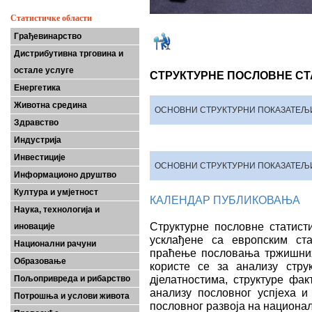
Статистичке области
Грађевинарство
Дистрибутивна трговина и
остале услуге
СТРУКТУРНЕ ПОСЛОВНЕ СТ
Енергетика
Животна средина
ОСНОВНИ СТРУКТУРНИ ПОКАЗАТЕЉ
Здравство
Индустрија
Инвестиције
ОСНОВНИ СТРУКТУРНИ ПОКАЗАТЕЉ
Информационо друштво
Култура и умјетност
КАЛЕНДАР ПУБЛИКОВАЊА
Наука, технологија и
Структурне пословне статист
иновације
усклађене са европским ста
Национални рачуни
праћење пословања тржишних
Образовање
користе се за анализу стру
дјелатностима, структуре фа
Пољопривреда и рибарство
анализу пословног успјеха и
Потрошња и услови живота
пословног развоја на национа