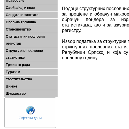
Правосуђе
Саобраћај и везе
Подаци структурних пословних
за процјене и обрачун макро
Социјална заштита
обрачун пондера за изр
Спољна трговина
статистикама, као и за ажур
Становништво
регистру.
Статистички пословни
Извор података за структурне 
регистар
структурних пословних статис
Структурне пословне
Републици Српској и која с
пословну годину.
статистике
Тржиште рада
Туризам
Угоститељство
Цијене
Шумарство
Свјетски дани