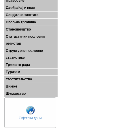
Правосуђе
Саобраћај и везе
Социјална заштита
Спољна трговина
Становништво
Статистички пословни
регистар
Структурне пословне
статистике
Тржиште рада
Туризам
Угоститељство
Цијене
Шумарство
Свјетски дани