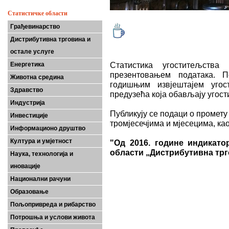
Статистичке области
Грађевинарство
Дистрибутивна трговина и
остале услуге
Статистика угоститељств
Енергетика
презентовањем података. 
Животна средина
годишњим извјештајем угос
Здравство
предузећа која обављају угост
Индустрија
Публикују се подаци о промету 
Инвестиције
тромјесечјима и мјесецима, ка
Информационо друштво
Култура и умјетност
"Од 2016. године индикато
области „Дистрибутивна трго
Наука, технологија и
иновације
Национални рачуни
Образовање
Пољопривреда и рибарство
Потрошња и услови живота