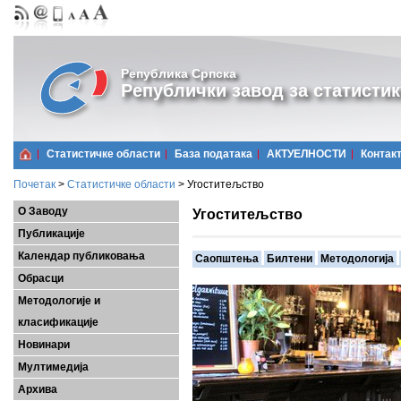
Република Српска
Републички завод за статистик
Статистичке области
Базa података
АКТУЕЛНОСТИ
Контак
Почетак
>
Статистичке области
>
Угоститељство
О Заводу
Угоститељство
Публикације
Календар публиковања
Саопштења
Билтени
Методологија
Обрасци
Методологије и
класификације
Новинари
Мултимедија
Архива