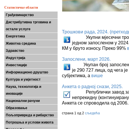
Статистичке области
Грађевинарство
Дистрибутивна трговина и
остале услуге
Трошкови рада, 2024. (претход
Енергетика
Укупни мјесечни трошко
једном запосленом у 2024.
Животна средина
КМ у бруто износу. Преко 99%
Здравство
Индустрија
Запослени, март 2026.
Укупан број запослених 
Инвестиције
је 290 727 лица, од чега 
Информационо друштво
субјектима, а
више
Култура и умјетност
Анкета о радној снази, 2025.
Наука, технологија и
Републички завод за ст
иновације
непрекидну (континуирану)
Национални рачуни
Анкета се спроводила од 2006.
Образовање
страна 1 од 2
сљедећа
Пољопривреда и рибарство
Потрошња и услови живота