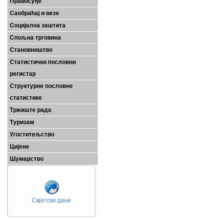
Правосуђе
Саобраћај и везе
Социјална заштита
Спољна трговина
Становништво
Статистички пословни
регистар
Структурне пословне
статистике
Тржиште рада
Туризам
Угоститељство
Цијене
Шумарство
Свјетски дани