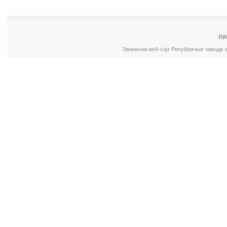
ЛИ
Званични веб-сајт Републичког завода 