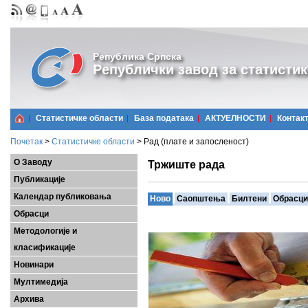
Република Српска
Републички завод за статистик
Статистичке области
Базa података
АКТУЕЛНОСТИ
Контак
Почетак
>
Статистичке области
>
Рад (плате и запосленост)
О Заводу
Тржиште рада
Публикације
Календар публиковања
Ново
Саопштења
Билтени
Обрасци
Обрасци
Методологије и
класификације
Новинари
Мултимедија
Архива