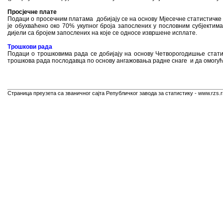
Просјечне плате
Подаци о просечним платама добијају се на основу Мјесечне статистичке 
је обухваћено око 70% укупног броја запослених у пословним субјектима
дијели са бројем запослених на које се односе извршене исплате.
Трошкови рада
Подаци о трошковима рада се добијају на основу Четворогодишње статис
трошкова рада послодавца по основу ангажовања радне снаге и да омогу
Страница преузета са званичног сајта Републичког завода за статистику - www.rzs.r