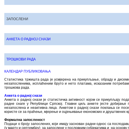
ЗАПОСЛЕНИ
АНКЕТА О РАДНОЈ СНАЗИ
ТРОШКОВИ РАДА
КАЛЕНДАР ПУБЛИКОВАЊА
Статистика тржишта рада је усмјерена на прикупљање, обраду и дисеми
незапосленима, исплаћеним бруто и нето платама, исказаним потребам
трошкова рада.
Aнкета о радној снази
Анкета о радној снази је статистичка активност којом се прикупљају под
радне снаге у Републици Српској. Главни циљ анкете јесте добијање 
незапослена и неактивна лица. Анкетом о радној снази поклања се посе
користе се за праћење, мјерење и оцјењивање економских и друштвених к
Формална запосленост
Подаци о броју запослених, који имају заснован радни однос са послодав
(у марту и септембру) за запослене у пословним субјекатима и на основу