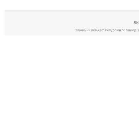
ЛИ
Званични веб-сајт Републичког завода 