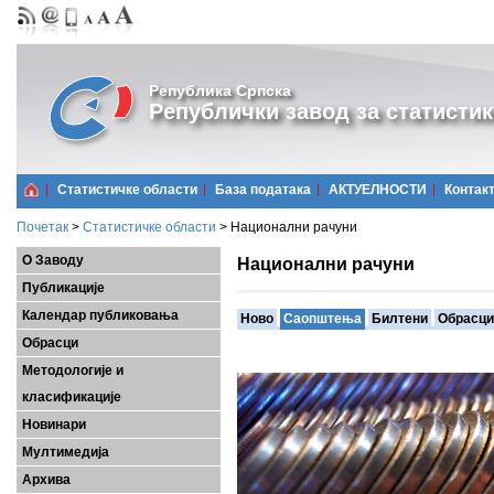
Република Српска
Републички завод за статистик
Статистичке области
Базa података
АКТУЕЛНОСТИ
Контак
Почетак
>
Статистичке области
>
Национални рачуни
О Заводу
Национални рачуни
Публикације
Календар публиковања
Ново
Саопштења
Билтени
Обрасци
Обрасци
Методологије и
класификације
Новинари
Мултимедија
Архива