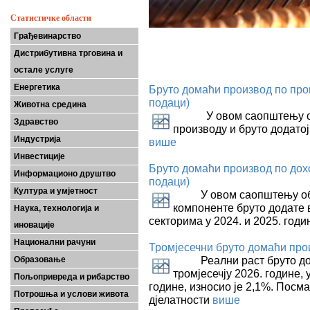
Статистичке области
Грађевинарство
Дистрибутивна трговина и
остале услуге
Енергетика
Бруто домаћи производ по прои
подаци)
Животна средина
У овом саопштењу обја
Здравство
производу и бруто додатој 
Индустрија
више
Инвестиције
Бруто домаћи производ по дохо
Информационо друштво
подаци)
Култура и умјетност
У овом саопштењу обја
компоненте бруто додате 
Наука, технологија и
секторима у 2024. и 2025. годи
иновације
Национални рачуни
Тромјесечни бруто домаћи произ
Реални раст бруто дома
Образовање
тромјесечју 2026. године, 
Пољопривреда и рибарство
године, износио је 2,1%. Посм
Потрошња и услови живота
дјелатности
више