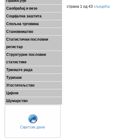
Правосуђе
страна 1 од 43
сљедећа
Саобраћај и везе
Социјална заштита
Спољна трговина
Становништво
Статистички пословни
регистар
Структурне пословне
статистике
Тржиште рада
Туризам
Угоститељство
Цијене
Шумарство
Свјетски дани