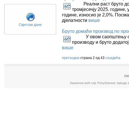
Реални раст бруто дома
тромјесечју 2025. године, 
године, износио је 2,0%. Посм
дјелатности
више
Свјетски дани
Бруто домаћи производ по про
У овом саопштењу обја
производу и бруто додатој 
више
претходна
страна 2 од 43
сљедећа
ЛИ
Званични веб-сајт Републичког завода 