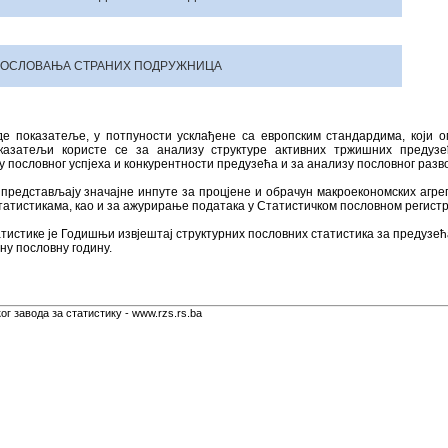
ПОСЛОВАЊА
СТРАНИХ ПОДРУЖНИЦА
де показатеље, у потпуности усклађене са европским стандардима, који 
казатељи користе се за анализу структуре активних тржишних предузећ
 пословног успјеха и конкурентности предузећа и за анализу пословног разв
 представљају значајне инпуте за процјене и обрачун макроекономских агре
татистикама, као и за ажурирање података у Статистичком пословном регистр
тистике је Годишњи извјештај структурних пословних статистика за предузећа
ну пословну годину.
г завода за статистику - www.rzs.rs.ba