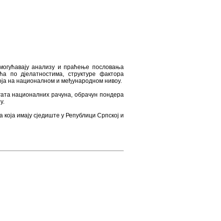
омогућавају анализу и праћење пословања
а по дјелатностима, структуре фактора
оја на националном и међународном нивоу.
гата националних рачуна, обрачун пондера
у.
 која имају сједиште у Републици Српској и