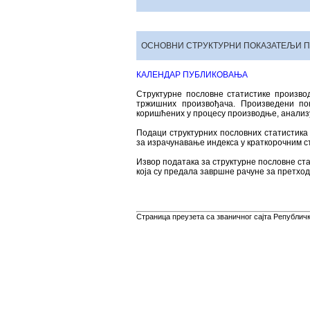
ОСНОВНИ СТРУКТУРНИ ПОКАЗАТЕЉИ
КАЛЕНДАР ПУБЛИКОВАЊА
Структурне пословне статистике произво
тржишних произвођача. Произведени по
коришћених у процесу производње, анализу
Подаци структурних пословних статистика
за израчунавање индекса у краткорочним с
Извор података за структурне пословне ста
која су предала завршне рачуне за претход
Страница преузета са званичног сајта Републичко