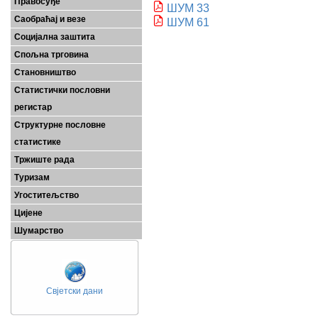
Правосуђе
ШУМ 33
Саобраћај и везе
ШУМ 61
Социјална заштита
Спољна трговина
Становништво
Статистички пословни
регистар
Структурне пословне
статистике
Тржиште рада
Туризам
Угоститељство
Цијене
Шумарство
Свјетски дани