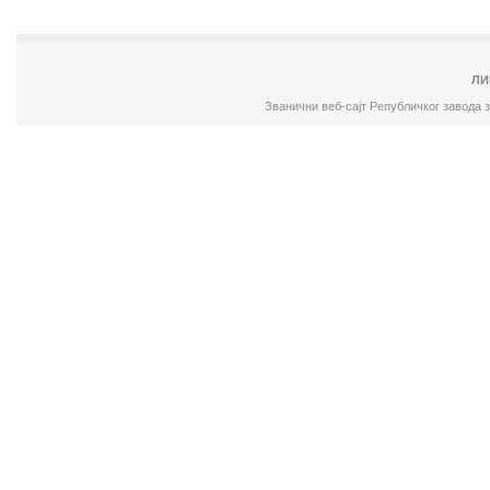
ЛИ
Званични веб-сајт Републичког завода 