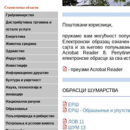
Статистичке области
Грађевинарство
Дистрибутивна трговина и
Поштовани корисници,
остале услуге
пружамо вам могућност попу
Енергетика
Електронски образац означе
Животна средина
сајта и за његово попуњавањ
Здравство
Acrobat Reader 8. Републ
електронске обрасце за сва и
Индустрија
Инвестиције
- преузми Acrobat Reader
Информационо друштво
Култура и умјетност
Наука, технологија и
ОБРАСЦИ ШУМАРСТВА
иновације
Национални рачуни
ЕРШ
Образовање
ЕРШ - Објашњење и упутст
Пољопривреда и рибарство
ЛОВ 11
Потрошња и услови живота
ШУМ 13