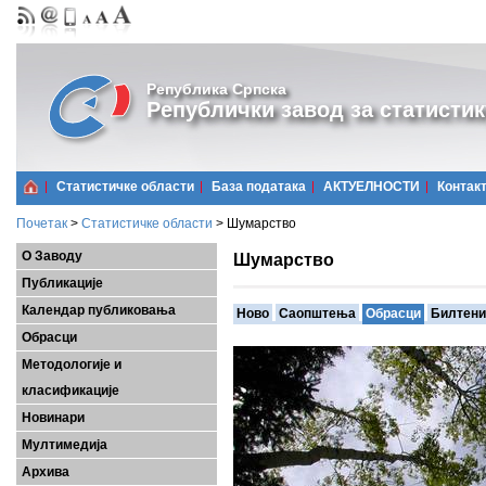
Република Српска
Републички завод за статистик
Статистичке области
Базa података
АКТУЕЛНОСТИ
Контак
Почетак
>
Статистичке области
>
Шумарство
О Заводу
Шумарство
Публикације
Календар публиковања
Ново
Саопштења
Обрасци
Билтени
Обрасци
Методологије и
класификације
Новинари
Мултимедија
Архива