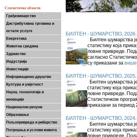
Статистичке области
Грађевинарство
Дистрибутивна трговина и
остале услуге
БИЛТЕН - ШУМАРСТВО, 2026.
Енергетика
Билтен шумарства је
статистику која прик
Животна средина
ловне привреде. Под
Здравство
сагласно Статистичк
Индустрија
су приказани за
више
Инвестиције
БИЛТЕН - ШУМАРСТВО, 2025.
Информационо друштво
Билтен шумарства је
Култура и умјетност
статистику која прика
Наука, технологија и
ловне привреде. Пода
Статистичком програ
иновације
приказани за период 
Национални рачуни
Образовање
БИЛТЕН - ШУМАРСТВО, 2024.
Пољопривреда и рибарство
Билтен шумарства је
статистику која прика
Потрошња и услови живота
ловне привреде. Пода