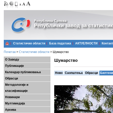
Република Српска
Републички завод за статистик
Статистичке области
Базa података
АКТУЕЛНОСТИ
Контак
Почетак
>
Статистичке области
>
Шумарство
О Заводу
Шумарство
Публикације
Календар публиковања
Ново
Саопштења
Обрасци
Билтени
Обрасци
Методологије и
класификације
Новинари
Мултимедија
Архива