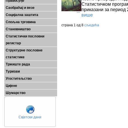
Правосуђе
Статистичком програ
Саобраћај и везе
приказани за период 2
више
Социјална заштита
Спољна трговина
страна 1 од 8
сљедећа
Становништво
Статистички пословни
регистар
Структурне пословне
статистике
Тржиште рада
Туризам
Угоститељство
Цијене
Шумарство
Свјетски дани