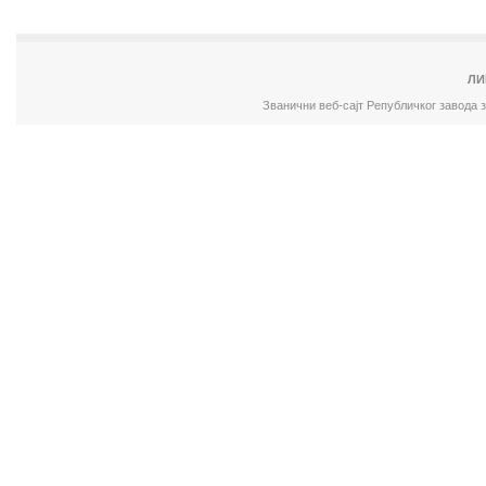
ЛИ
Званични веб-сајт Републичког завода 