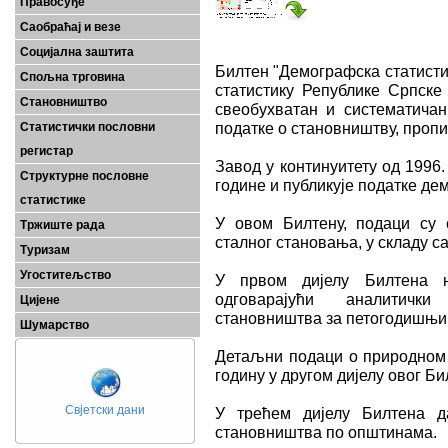
Правосуђе
Саобраћај и везе
Социјална заштита
Билтен "Демографска статистик
Спољна трговина
статистику Републике Српске 
Становништво
свеобухватан и систематичан
податке о становништву, проп
Статистички пословни
регистар
Завод у континуитету од 1996.
Структурне пословне
године и публикује податке де
статистике
У овом Билтену, подаци су 
Тржиште рада
сталног становања, у складу 
Туризам
Угоститељство
У првом дијелу Билтена 
одговарајући аналитичк
Цијене
становништва за петогодишњи
Шумарство
Детаљни подаци о природном 
годину у другом дијелу овог Би
Свјетски дани
У трећем дијелу Билтена д
становништва по општинама.