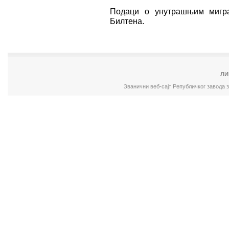
Подаци о унутрашњим мигра
Билтена.
ЛИ
Званични веб-сајт Републичког завода 