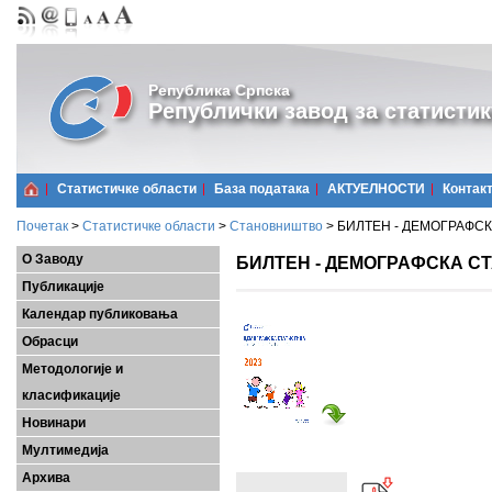
Република Српска
Републички завод за статистик
Статистичке области
Базa података
АКТУЕЛНОСТИ
Контак
Почетак
>
Статистичке области
>
Становништво
>
БИЛТЕН - ДЕМОГРАФСКА
О Заводу
БИЛТЕН - ДЕМОГРАФСКА СТ
Публикације
Календар публиковања
Обрасци
Методологије и
класификације
Новинари
Мултимедија
Архива