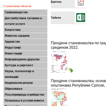
Билтен
Статистичке области
Грађевинарство
Табеле
Дистрибутивна трговина и
остале услуге
Енергетика
Животна средина
Здравство
Процјене становништва по гр
средином 2022.
Индустрија
Инвестиције
Информационо друштво
Култура и умјетност
Наука, технологија и
иновације
Процјене становништва, основ
Национални рачуни
општинама Републике Српске,
Образовање
Пољопривреда и рибарство
Потрошња и услови живота