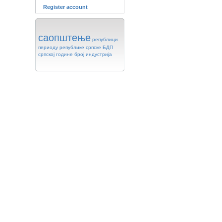
Register account
саопштење
републици
периоду
републике
српске
БДП
српској
године
број
индустрија