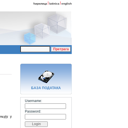
ћирилица
latinica
english
БАЗA ПОДАТАКА
Username:
Password:
ењују у