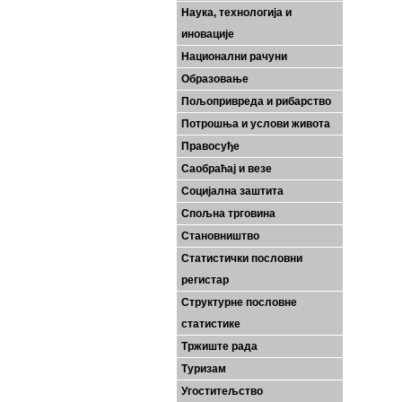
Наука, технологија и
иновације
Национални рачуни
Образовање
Пољопривреда и рибарство
Потрошња и услови живота
Правосуђе
Саобраћај и везе
Социјална заштита
Спољна трговина
Становништво
Статистички пословни
регистар
Структурне пословне
статистике
Тржиште рада
Туризам
Угоститељство