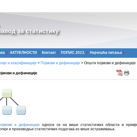
авод за статистику
ака
АКТУЕЛНОСТИ
Контакт
ПОПИС 2013.
Најчешћa питања
ије и класификације
>
Појмови и дефиниције
>
Општи појмови и дефиниције
ојмови и дефиниције
ојмови и дефиниције
односе се на више статистичких области и примј
гији и производњи статистичких података из више истраживања.