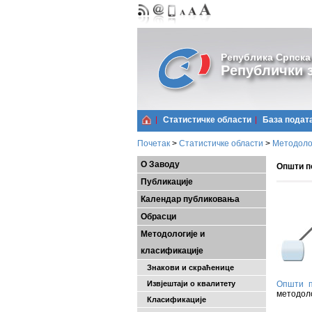
Република Српска
Републички з
Статистичке области
Базa подат
Почетак
>
Статистичке области
>
Методолог
О Заводу
Општи п
Публикације
Календар публиковања
Обрасци
Методологије и
класификације
Знакови и скраћенице
Извјештаји о квалитету
Општи п
методоло
Класификације