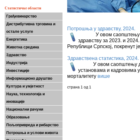
Статистичке области
Грађевинарство
Дистрибутивна трговина и
Потрошња у здрaвству, 2024.
остале услуге
У овом саопштењу обја
Енергетика
здравству за 2023. и 2024
Републици Српској, покренут ј
Животна средина
Здравство
Здравствена статистика, 2024.
Индустрија
У овом саопштењу дати
установама и кадровима у
Инвестиције
морталитету
више
Информационо друштво
Култура и умјетност
страна 1 од 1
Наука, технологија и
иновације
Национални рачуни
Образовање
Пољопривреда и рибарство
Потрошња и услови живота