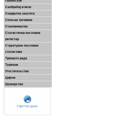
Правосуђе
Саобраћај и везе
Социјална заштита
Спољна трговина
Становништво
Статистички пословни
регистар
Структурне пословне
статистике
Тржиште рада
Туризам
Угоститељство
Цијене
Шумарство
Свјетски дани