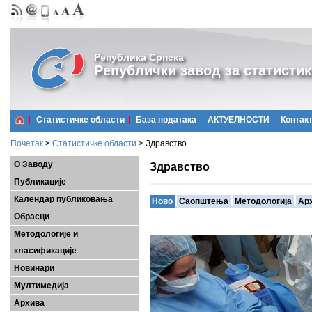
Република Српска
Републички завод за статистик
Статистичке области
Базa података
АКТУЕЛНОСТИ
Контак
Почетак
>
Статистичке области
>
Здравство
О Заводу
Здравство
Публикације
Календар публиковања
Ново
Саопштења
Методологија
Ар
Обрасци
Методологије и
класификације
Новинари
Мултимедија
Архива