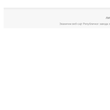
ЛИ
Званични веб-сајт Републичког завода 