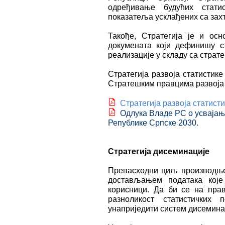
одређивање будућих статис
показатеља усклађених са зах
Такође, Стратегија је и осн
докумената који дефинишу с
реализације у складу са стр
Стратегија развоја статистик
Стратешким правцима развоја
Стратегија развоја статист
Одлука Владе РС о усвајању
Републике Српске 2030.
Стратегија дисеминације
Превaсходни циљ производње с
достављањем података које 
корисници. Да би се на прав
разноликост статистичких 
унаприједити систем дисеминац