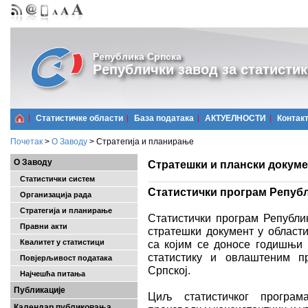
Република Српска
Републички завод за статистик
Статистичке области
Базa података
АКТУЕЛНОСТИ
Контак
Почетак
>
О Заводу
>
Стратегија и планирање
О Заводу
Стратешки и плански докум
Статистички систем
Статистички програм Репуб
Организација рада
Стратегија и планирање
Статистички програм Републи
Правни акти
стратешки документ у области
Квалитет у статистици
са којим се доносе годишњи 
статистику и овлаштеним п
Повјерљивост података
Српској.
Најчешћa питања
Публикације
Циљ статистичког програм
Календар публиковања