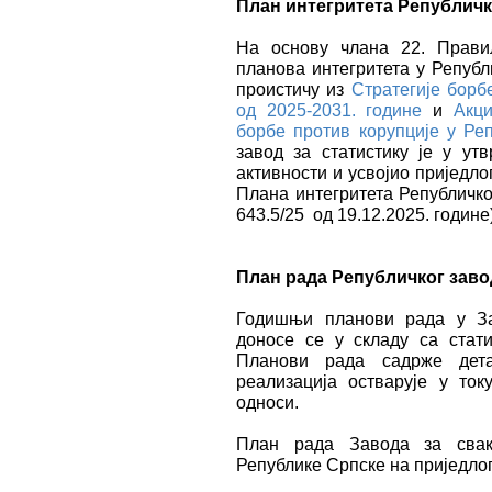
План интегритета Републичк
На основу члана 22. Прави
планова интегритета у Републ
проистичу из
Стратегије борб
од 2025-2031. године
и
Акци
борбе против корупције у Реп
завод за статистику је у ут
активности и усвојио приједл
Плана интегритета Републичког
643.5/25 од 19.12.2025. године)
План рада Републичког заво
Годишњи планови рада у За
доносе се у складу са стат
Планови рада садрже дета
реализација остварује у ток
односи.
План рада Завода за свак
Републике Српске на приједло