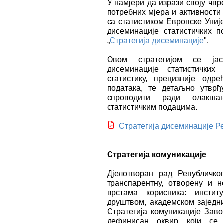
У намјери да изрази своју чв
потребних мјера и активности
са статистиком Европске Уни
дисеминације статистичких п
„
Стратегија дисеминације
".
Овом стратегијом се ја
дисеминације статистичких
статистику, прецизније одре
података, те детаљно утврђу
спроводити ради олакша
статистичким подацима.
Стратегија дисеминације Ре
Стратегија комуникације
Дјелотворан рад Републичко
транспарентну, отворену и н
врстама корисника: инстит
друштвом, академском заједн
Стратегија комуникације Зав
дефинисан оквир који се