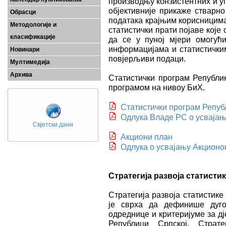
производњу конзистентних и у
објективније прикаже стварно
Обрасци
података крајњим корисницима
Методологије и
статистички прати појаве које 
класификације
да се у пуној мјери омогућ
информацијама и статистички
Новинари
повјерљиви подаци.
Мултимедија
Архива
Статистички програм Републик
програмом на нивоу БиХ.
Статистички програм Репуб
Одлука Владе РС о усвајањ
Свјетски дани
Акциони план
Одлука о усвајању Акционо
Стратегија развоја статисти
Стратегија развоја статистик
је сврха да дефинише дуго
одреднице и критеријуме за дј
Републици Српској. Страт