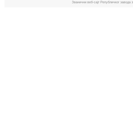
Званични веб-сајт Републичког завода 