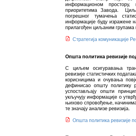
информационом простору, 
приоритетима Завода. Циљ 
погрешног тумачења стати
информације буду изражене на
прилагођен циљаним групама 
Стратегија комуникације Ре
Општа политика ревизије по
С циљем осигуравања тран
ревизије статистичких подата
корисницима и очувања повје
дефинисао општу политику р
успостављају општи принци
укључују информације о утврђ
њихово спровођење, начинима
те значају анализе ревизија.
Општа политика ревизије п