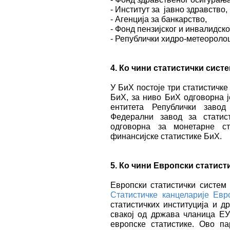
- Институт за јавно здравство,
- Агенција за банкарство,
- Фонд пензијског и инвалидск
- Републички хидро-метеороло
4.
Ко чини статистички сист
У БиХ постоје три статистичке
БиХ, за ниво БиХ одговорна ј
ентитета Републички завод
Федерални завод за статис
одговорна за монетарне ст
финансијске статистике БиХ.
5.
Ко чини
Европски статист
Европски статистички систем
Статистичке канцеларије Евро
статистичких институција и д
свакој од држава чланица ЕУ
европске статистике. Ово п