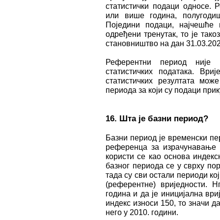
статистички подаци односе. 
или више година, полугодиш
Поједини подаци, најчешће 
одређени тренутак, то је так
становништво на дан 31.03.202
Референтни период није
статистичких података. Вр
статистичких резултата мож
периода за који су подаци при
16. Шта је базни период?
Базни период је временски пе
референца за израчунавање 
користи се као основа индекс
базног периода се у сврху по
тада су сви остали периоди ко
(референтне) вриједности. Н
година и да је иницијална ври
индекс износи 150, то значи д
него у 2010. години.