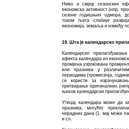
Ниво и смjер сезонских еф
економска активност (нпр. пр
сезоне годишњих одмора, до
током љета слабије развиј
економија, земаља и између п
19. Шта је календарско при
Календарско прилагођавање
ефекта календара из економск
промјена узрокована промјен
или празника у различити
периодима (тромесечја, годин
се користи за израчунавањ
претварање оригиналних (непр
њихов календарски прилагође
Утицај календара може да з
празника, могућег преклап
нерадних дана (1. мај може па
и сл.