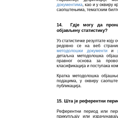
документима
, као и у оквиру
саопштењима, тематским билт
14. Гдје могу да прон
објављену статистику?
Уз статистичке резултате коју 
редовно се на веб страни
методолошки документи
и
детаљна методолошка обја
правног основа за пров
класификација и поступака ко
Кратка методолошка објашњ
подацима, у оквиру саопште
публикација.
15. Шта је референтни пер
Референтни период или пер
прикупљају или израчунавај