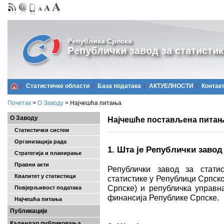
Република Српска
Републички завод за статистик
Статистичке области
Базa података
АКТУЕЛНОСТИ
Контак
Почетак
>
О Заводу
>
Најчешћa питања
О Заводу
Најчешће постављена пита
Статистички систем
Организација рада
1. Шта је Републички завод
Стратегија и планирање
Правни акти
Републички завод за стати
Квалитет у статистици
статистике у Републици Српско
Српске) и републичка управна
Повјерљивост података
финансија Републике Српске.
Најчешћa питања
Публикације
Календар публиковања