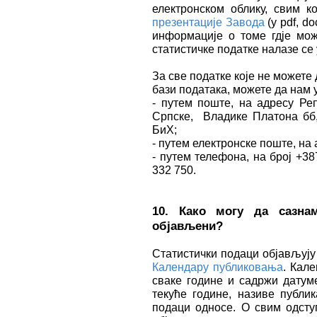
електронском облику, свим 
презентације Завода
(у pdf, do
информације о томе гдје мож
статистичке податке налазе се
За све податке које не можете
бази података, можете да нам у
- путем поште, на адресу Реп
Српске, Владике Платона бб,
БиХ;
- путем електронске поште, на а
- путем телефона, на број +38
332 750.
10. Како могу да сазна
објављени?
Статистички подаци објављују
Календару публиковања
. Кал
сваке године и садржи датум
текуће године, називе публи
подаци односе. О свим одсту