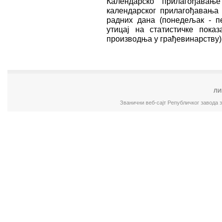
Календарско прилагођавањ
календарског прилагођавања 
радних дана (понедељак - п
утицај на статистичке показ
производња у грађевинарству) 
ЛИ
Званични веб-сајт Републичког завода 