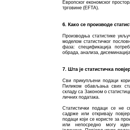
Европског економског простор
трговине (EFTA).
6. Како се производе стати
Производња статистике укључ
моделом статистичког пословн
фаза: спецификација потреб
обрада, анализа, дисеминација
7. Шта је статистичка повј
Сви прикупљени подаци корис
Пиликом обављања свих стат
складу са Законом о статисти
личних података.
Статистички подаци се не с
садрже или откривају повје
подаци који се користе за про
или непосредно могу идент