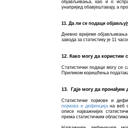
објављивања, као и о испра
унапријед обавјештавају, а про
1
1
. Да ли се подаци објављу
Дневно вријеме објављивања н
завода за статистику је 11 часо
12. Како могу да користим 
Статистички подаци могу се с
Приликом коришћења података
13. Гдје могу да пронађем
Статистичке појмове и де
појмова и дефинција
на веб с
описе најважнијих статистич
према статистичким областима
Најважније дефиниције 