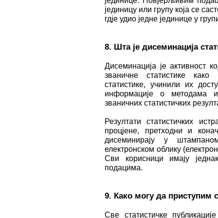
јединице. Повјерљивим подац
јединицу или групу која се сас
гдје удио једне јединице у гру
8. Шта је дисеминација ста
Дисеминација је активност к
званичне статистике како 
статистике, учинили их дос
информације о методама и
званичних статистичких резулт
Резултати статистичких истр
процјене, претходни и кона
дисеминирају у штампано
електронском облику (електрон
Сви корисници имају једна
подацима.
9. Како могу да приступим
Све статистичке публикације