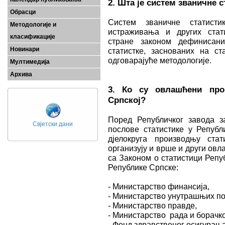
2. Шта је систем званичне 
Обрасци
Систем званичне статисти
Методологије и
истраживања и других стат
класификације
стране законом дефинисани
Новинари
статистке, заснованих на с
одговарајуће методологије.
Мултимедија
Архива
3. Ко су овлашћени про
Српској?
Поред Републичког завода за
Свјетски дани
послове статистике у Републ
дјелокруга производњу стат
организују и врше и други овл
са Законом о статистици Репу
Републике Српске:
- Министарство финансија,
- Министарство унутрашњих по
- Министарство правде,
- Министарство рада и борачк
- Фонд здравственог осигурања