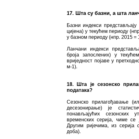
17. Шта су базни, а шта ла
Базни индекси представљају п
цијена) у текућем периоду (нпр
у базном периоду (нпр. 2015 = 
Ланчани индекси представља
броја запослених) у текуће
вриједност појаве у претходн
м-1).
18. Шта је сезонско прил
података?
Сезонско прилагођавање (ил
десезонирање) је статис
понављајућих сезонских у
временских серија, чиме се ј
Другим ријечима, из серија
доба).