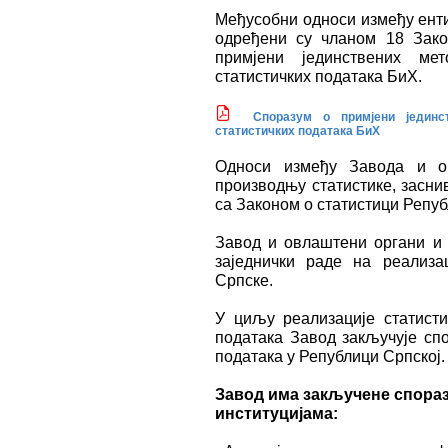
Међусобни односи између енти
одређени су чланом 18 Зак
примјени јединствених ме
статистичких података БиХ.
Споразум о примјени јединс
статистичких података БиХ
Односи између Завода и ов
производњу статистике, засни
са Законом о статистици Репуб
Завод и овлаштени органи и 
заједнички раде на реализа
Српске.
У циљу реализације статисти
података Завод закључује сп
података у Републици Српској.
Завод има закључене спора
институцијама: