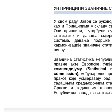
УН ПРИНЦИПИ ЗВАНИЧНЕ С
У свом раду Завод се руково
као и Принципима у складу са
Ови принципи, утврђени су
статистике и давања смјер
система, давања подршке
хармонизације званичне стат
нивоу.
Званична статистика Републ
правне акте Европске Униј
компендијуму
(Statistical
commission),
међународне пре
праксе које усмјеравају рад 
садашњим средњорочним ста
Српске и годишњим планов
Републичког завода за статисти