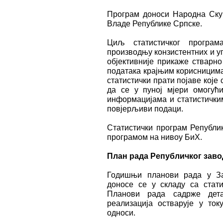
Програм доноси Народна Ску
Владе Републике Српске.
Циљ статистичког програм
производњу конзистентних и у
објективније прикаже стварно
података крајњим корисницима
статистички прати појаве које 
да се у пуној мјери омогућ
информацијама и статистички
повјерљиви подаци.
Статистички програм Републик
програмом на нивоу БиХ.
План рада Републичког заво
Годишњи планови рада у За
доносе се у складу са стат
Планови рада садрже дета
реализација остварује у ток
односи.