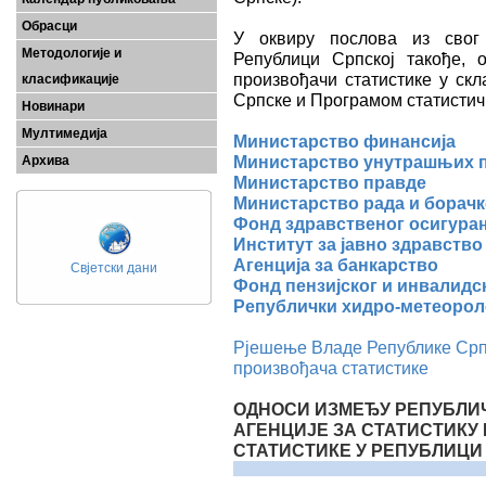
Обрасци
У оквиру послова из свог 
Методологије и
Републици Српској такође, 
произвођачи статистике у скл
класификације
Српске и Програмом статистич
Новинари
Мултимедија
Министарство финансија
Министарство унутрашњих 
Архива
Министарство правде
Министарство рада и борачк
Фонд здравственог осигура
Институт за јавно здравство
Агенција за банкарство
Свјетски дани
Фонд пензијског и инвалидс
Републички хидро-метеорол
Рјешење Владе Републике Ср
произвођача статистике
ОДНОСИ ИЗМЕЂУ РЕПУБЛИЧ
АГЕНЦИЈЕ ЗА СТАТИСТИК
СТАТИСТИКЕ У РЕПУБЛИЦИ