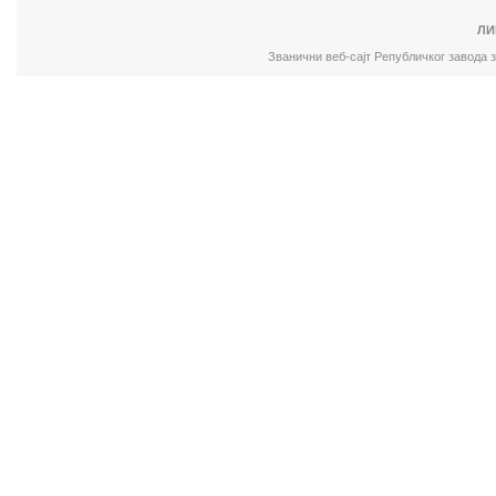
ЛИ
Званични веб-сајт Републичког завода 