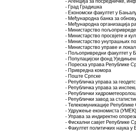
- Агенција за посредничке, ин
- Град Градишка
- Економски факултет у Бањал
- Међународна банка за обнову 
- Међународна организација ра
- Министарство пољопривреде
- Министарство просвјете и ку
- Министарство унутрашњих п
- Министарство управе и лока
- Пољопривредни факултет у 
- Популацијски фонд Уједињен
- Пореска управа Републике С
- Привредна комора
- Поште Српске
- Републичка управа за геодет
- Републичка управа за инспек
- Републички хидрометеоролош
- Републички завод за статисти
- Телекомуникације Републике
- Удружење економиста (УМЕК
- Управа за индиректно опоре
- Фискални савјет Републике С
- Факултет политичких наука у