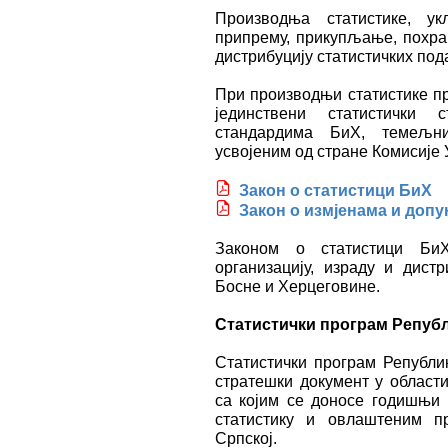
Производња статистике, ук
припрему, прикупљање, похрањ
дистрибуцију статистичких под
При производњи статистике пр
јединствени статистички 
стандардима БиХ, темељни
усвојеним од стране Комисије 
Закон о статистици
БиХ
Закон о измјенама и допу
Законом о статистици Би
организацију, израду и дистр
Босне и Херцеговине.
Статистички програм Репуб
Статистички програм Републи
стратешки документ у области
са којим се доносе годишњи 
статистику и овлаштеним п
Српској.