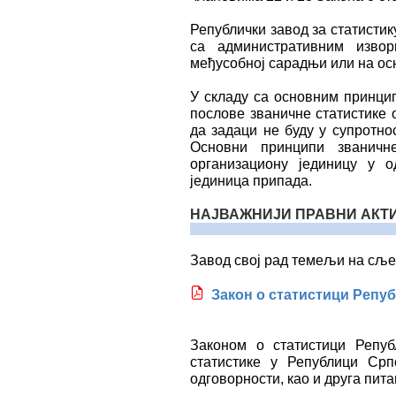
Републички завод за статистик
са административним изво
међусобној сарадњи или на осн
У складу са основним принци
послове званичне статистике 
да задаци не буду у супротно
Основни принципи званичн
организациону јединицу у 
јединица припада.
НАЈВАЖНИЈИ ПРАВНИ АКТИ
Завод свој рад темељи на сљ
Закон о статистици Репу
Законом о статистици Репуб
статистике у Републици Срп
одговорности, као и друга пит