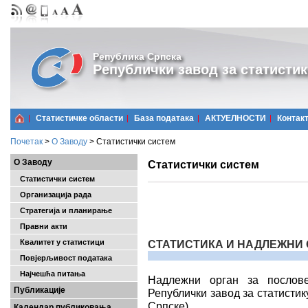
Република Српска
Републички завод за статистик
Статистичке области
Базa података
АКТУЕЛНОСТИ
Контак
Почетак
>
О Заводу
>
Статистички систем
О Заводу
Статистички систем
Статистички систем
Организација рада
Стратегија и планирање
Правни акти
Квалитет у статистици
СТАТИСТИКА И НАДЛЕЖНИ
Повјерљивост података
Најчешћa питања
Надлежни орган за послове
Публикације
Републички завод за статистик
Српске).
Календар публиковања