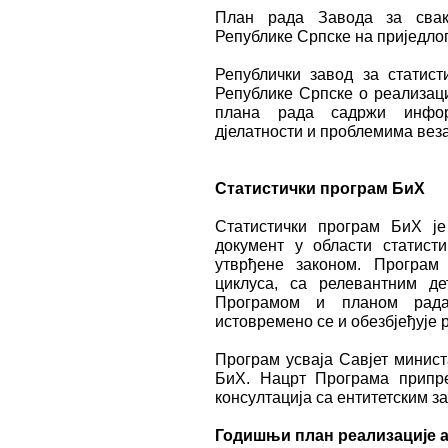
План рада Завода за свак
Републике Српске на приједло
Републички завод за статис
Републике Српске о реализаци
плана рада садржи информ
дјелатности и проблемима вез
Статистички програм БиХ
Статистички програм БиХ ј
документ у области статис
утврђене законом. Програм
циклуса, са релевантним д
Програмом и планом рада 
истовремено се и обезбјеђује 
Програм усваја Савјет минист
БиХ. Нацрт Програма припре
консултација са ентитетским з
Годишњи план реализације а