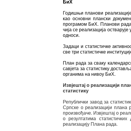
БиХ
Годишњи планови реализације
као основни плански докумен
програмом БиХ. Планови рада
чија се реализација остварује 
односи.
Задаци и статистичке активно
све три статистичке институциј
План рада за сваку календар
савјета за статистику достав
органима на нивоу БиХ.
Извјештај о реализацији пла
статистику
Републички завод за статисти
Српске о реализацији плана 
произвођаче. Извјештај о реа
о резултатима статистичких
реализацију Плана рада.