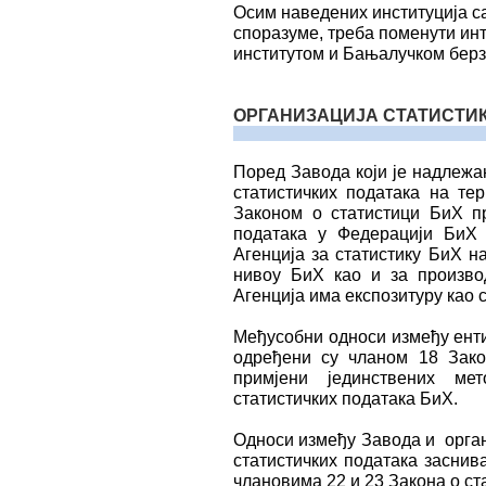
Осим наведених институција с
споразуме, треба поменути ин
институтом и Бањалучком берз
ОРГАНИЗАЦИЈА СТАТИСТИК
Поред Завода који је надлежа
статистичких података на тер
Законом о статистици БиХ пр
података у Федерацији БиХ 
Агенција за статистику БиХ н
нивоу БиХ као и за производ
Агенција има експозитуру као 
Међусобни односи између енти
одређени су чланом 18 Зак
примјени јединствених ме
статистичких података БиХ.
Односи између Завода и орган
статистичких података заснив
члановима 22 и 23 Закона о ст