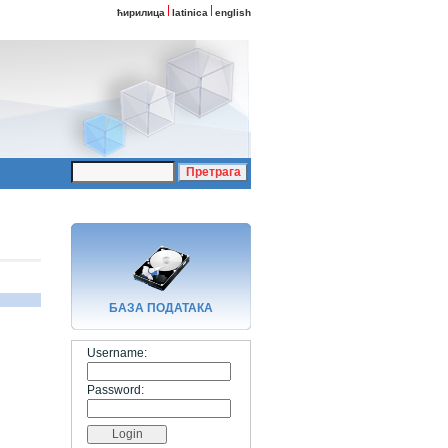
ћирилица
latinica
english
БАЗA ПОДАТАКА
Username:
Password: