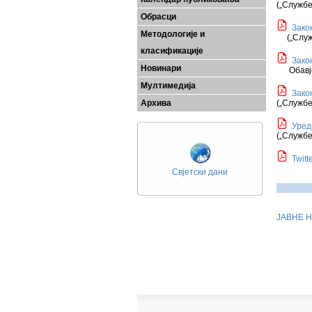
(
„
Службе
Обрасци
Зако
Методологије и
(„Службе
класификације
Зако
Новинари
Обавј
Мултимедија
Зако
Архива
(
„
Службе
Уред
(
„
Службе
Twit
Свјетски дани
ЈАВНЕ 