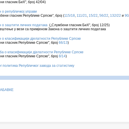
ни гласник
БиХ
", број
42/04
)
н о републичкој управи
ни гласник Републике Српске", број (
115/18
,
111/21
,
15/22
,
56/22
,
132/22
и
90
н о заштити личних података
(
„Службени гласник БиХ", број 12/25)
ештење у вези са примјеном Закона о заштити личних података
н о класификацији дјелатности Републике Српске
ни гласник Републике Српске", број
66/13
)
ба о класификацији дјелатности Републике Српске
ни гласник Републике Српске", број
8/14
)
ter политика Републичког завода за статистику
НАБАВКЕ