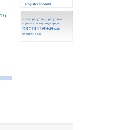
Register account
/23
)
српске
републици
републике
године
српској
индустрија
саопштење
БДП
периоду
број