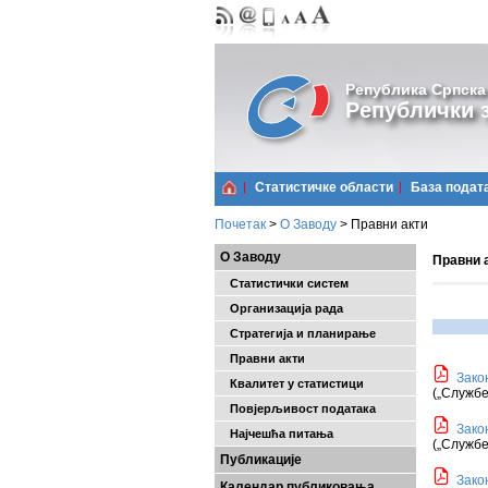
Република Српска
Републички з
Статистичке области
Базa подат
Почетак
>
О Заводу
>
Правни акти
О Заводу
Правни 
Статистички систем
Организација рада
Стратегија и планирање
Правни акти
Зако
Квалитет у статистици
(
„
Службе
Повјерљивост података
Зако
Најчешћa питања
(
„
Службе
Публикације
Зако
Календар публиковања