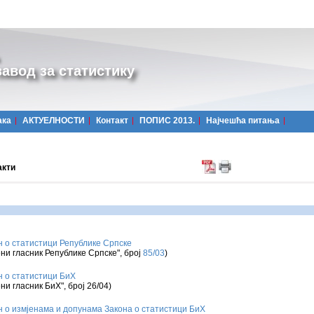
авод за статистику
ака
АКТУЕЛНОСТИ
Контакт
ПОПИС 2013.
Најчешћa питања
акти
н о статистици Републике Српске
ни гласник Републике Српске", број
85/03
)
н о статистици БиХ
ни гласник БиХ", број
26/04
)
н о измјенама и допунама Закона о статистици БиХ