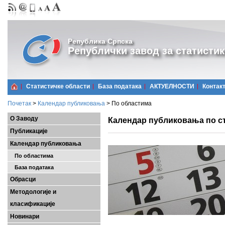
Република Српска
Републички завод за статистик
Статистичке области
Базa података
АКТУЕЛНОСТИ
Контак
Почетак
>
Календар публиковања
>
По областима
О Заводу
Календар публиковања по ст
Публикације
Календар публиковања
По областима
База података
Обрасци
Методологије и
класификације
Новинари