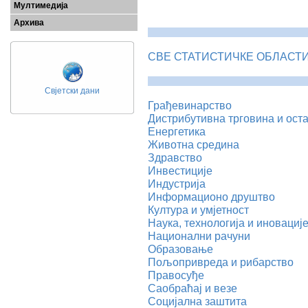
Мултимедија
Архива
СВЕ СТАТИСТИЧКЕ ОБЛАСТИ (
Свјетски дани
Грађевинарство
Дистрибутивна трговина и оста
Енергетика
Животна средина
Здравство
Инвестиције
Индустрија
Информационо друштво
Култура и умјетност
Наука, технологија и иновациј
Национални рачуни
Образовање
Пољопривреда и рибарство
Правосуђе
Саобраћај и везе
Социјална заштита