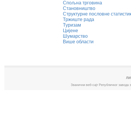
Спољна трговина
Становништво
Структурне пословне статисти
Тржиште рада
Туризам
Цијене
Шумарство
Више области
ЛИ
Званични веб-сајт Републичког завода 