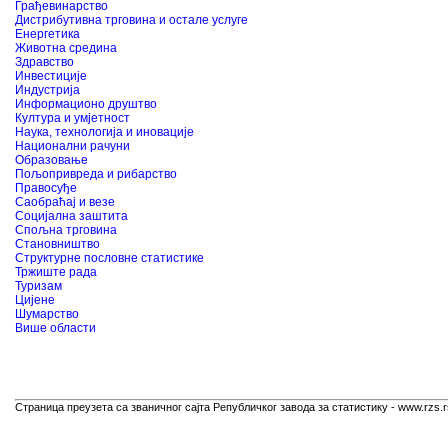
Грађевинарство
Дистрибутивна трговина и остале услуге
Енергетика
Животна средина
Здравство
Инвестиције
Индустрија
Информационо друштво
Култура и умјетност
Наука, технологија и иновације
Национални рачуни
Образовање
Пољопривреда и рибарство
Правосуђе
Саобраћај и везе
Социјална заштита
Спољна трговина
Становништво
Структурне пословне статистике
Тржиште рада
Туризам
Цијене
Шумарство
Више области
Страница преузета са званичног сајта Републичког завода за статистику - www.rzs.r