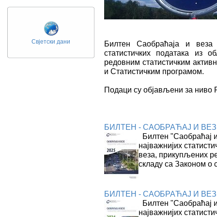
Свјетски дани
Билтен Саобраћаја и веза 
статистичких података из о
редовним статистичким активн
и Статистичким програмом.
Подаци су објављени за ниво 
БИЛТЕН - САОБРАЋАЈ И ВЕЗЕ
Билтен "Саобраћај и 
најважнијих статисти
веза, прикупљених р
складу са Законом о 
БИЛТЕН - САОБРАЋАЈ И ВЕЗЕ, 
Билтен "Саобраћај и 
најважнијих статисти