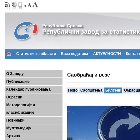
Република Српска
Републички завод за статистик
Статистичке области
Базa података
АКТУЕЛНОСТИ
Контак
О Заводу
Саобраћај и везе
Публикације
Календар публиковања
Ново
Саопштења
Билтени
Обрасци
Обрасци
Методологије и
класификације
Новинари
Мултимедија
Архива