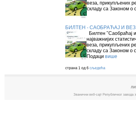
веза, прикупљених р
складу са Законом о 
БИЛТЕН - САОБРАЋАЈ И ВЕЗЕ
Билтен "Саобраћај и 
најважнијих статисти
веза, прикупљених ре
складу са Законом о 
Подаци
више
страна 1 од 6
сљедећа
ЛИ
Званични веб-сајт Републичког завода 