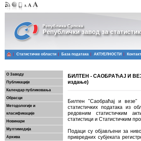
Република Српска
Републички завод за статистик
Статистичке области
Базa података
АКТУЕЛНОСТИ
Контак
О Заводу
БИЛТЕН - САОБРАЋАЈ И ВЕЗЕ
издање)
Публикације
Календар публиковања
Обрасци
Билтен "Саобраћај и везе" 
Методологије и
статистичких података из об
редовним статистичким ак
класификације
статистици и Статистичким пр
Новинари
Мултимедија
Подаци су објављени за ниво
привредних субјеката регистр
Архива