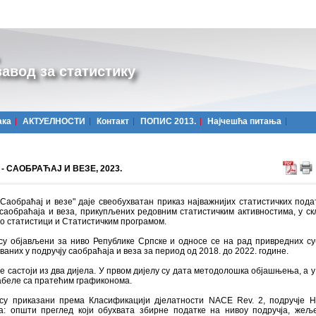
авод за статистику
ака
АКТУЕЛНОСТИ
Контакт
ПОПИС 2013.
Најчешћa питања
- САОБРАЋАЈ И ВЕЗЕ, 2023.
Саобраћај и везе" даје свеобухватан приказ најважнијих статистичких пода
саобраћаја и веза, прикупљених редовним статистичким активностима, у ск
о статистици и Статистичким програмом.
су објављени за ниво Републике Српске и односе се на рад привредних су
ваних у подручју саобраћаја и веза за период од 2018. до 2022. године.
е састоји из два дијела. У првом дијелу су дата методолошка објашњења, а у
абеле са пратећим графиконома.
су приказани према Класификацији дјелатности NACE Rev. 2, подручје H
а: општи преглед који обухвата збирне податке на нивоу подручја, жељ