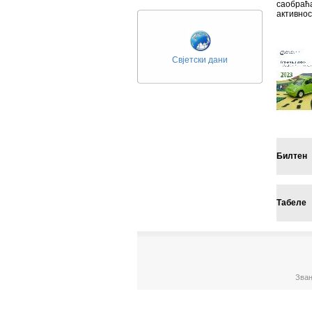
саобраћ
активнос
Свјетски дани
Билтен
Табеле
Зван