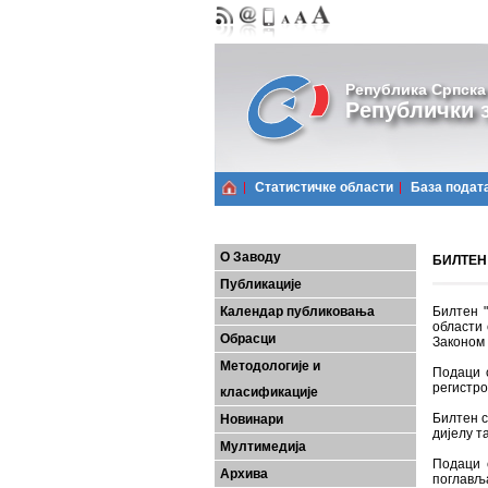
Република Српска
Републички з
Статистичке области
Базa подат
О Заводу
БИЛТЕН 
Публикације
Календар публиковања
Билтен "
области 
Обрасци
Законом 
Методологије и
Подаци 
регистро
класификације
Билтен с
Новинари
дијелу т
Мултимедија
Подаци 
Архива
поглављ