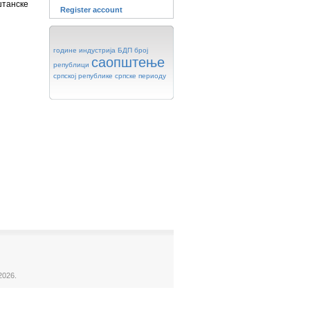
штанске
Register account
године
индустрија
БДП
број
саопштење
републици
српској
републике
српске
периоду
2026.