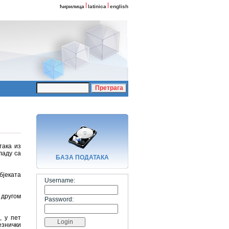
ћирилица
latinica
english
така из
ладу са
БАЗA ПОДАТАКА
бјеката
Username:
 другом
Password:
, у пет
езнички