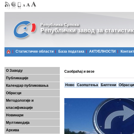
Република Српска
Републички завод за статистик
Статистичке области
Базa података
АКТУЕЛНОСТИ
Контак
О Заводу
Саобраћај и везе
Публикације
Ново
Саопштења
Билтени
Обрасци
Календар публиковања
Обрасци
Методологије и
класификације
Новинари
Мултимедија
Архива