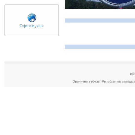
Свјетски дани
ЛИ
Званични веб-сајт Републичког завода 