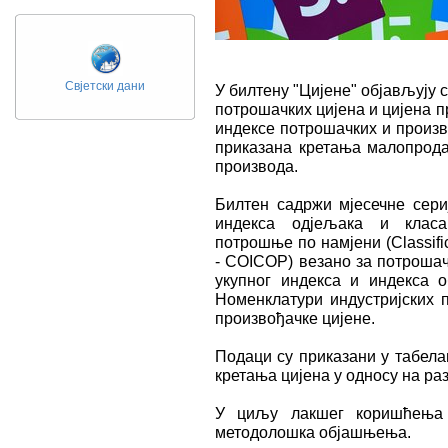
Свјетски дани
У билтену "Цијене" објављују 
потрошачких цијена и цијена п
индексе потрошачких и произв
приказана кретања малопрода
производа.
Билтен садржи мјесечне сери
индекса одјељака и класа
потрошње по намјени (Classific
- COICOP) везано за потрошач
укупног индекса и индекса о
Номенклатури индустријских
произвођачке цијене.
Подаци су приказани у табела
кретања цијена у односу на ра
У циљу лакшег коришћења 
методолошка објашњења.