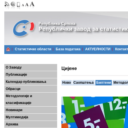
Република Српска
Републички завод за статистик
Статистичке области
Базa података
АКТУЕЛНОСТИ
Контак
О Заводу
Цијене
Публикације
Календар публиковања
Ново
Саопштења
Билтени
Методол
Обрасци
Методологије и
класификације
Новинари
Мултимедија
Архива