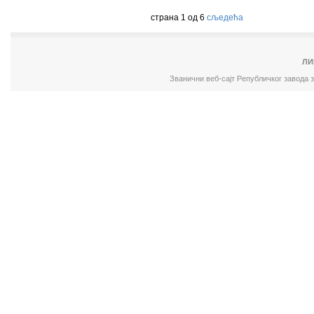
страна 1 од 6
сљедећа
ЛИ
Званични веб-сајт Републичког завода 