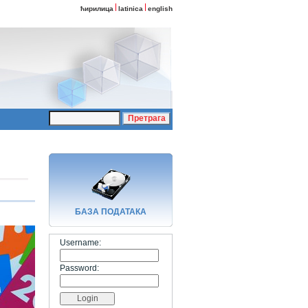
ћирилица
latinica
english
БАЗA ПОДАТАКА
Username:
Password: