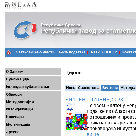
Република Српска
Републички завод за статистик
Статистичке области
Базa података
АКТУЕЛНОСТИ
Контак
О Заводу
Цијене
Публикације
Календар публиковања
Ново
Саопштења
Билтени
Методол
Обрасци
БИЛТЕН - ЦИЈЕНЕ, 2023.
Методологије и
У овом Билтену Репу
класификације
податке из области ст
потрошачких и произ
Новинари
приказана су кретања
Мултимедија
произвођача индустри
Архива
више