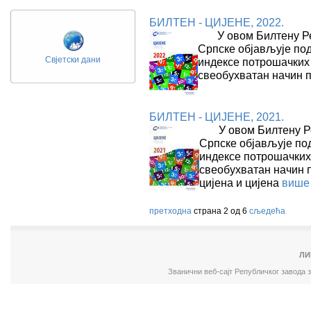
БИЛТЕН - ЦИЈЕНЕ, 2022.
У овом Билтену Ре
Српске објављује под
Свјетски дани
индексе потрошачких 
свеобухватан начин 
БИЛТЕН - ЦИЈЕНЕ, 2021.
У овом Билтену Ре
Српске објављује под
индексе потрошачких
свеобухватан начин 
цијена и цијена
више
претходна
страна 2 од 6
сљедећа
ЛИ
Званични веб-сајт Републичког завода 