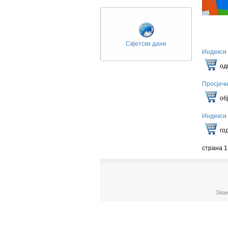
Свјетски дани
Индекси 
Ук
од
Просјечн
Је
об
Индекси 
Ци
го
страна 1
Зван