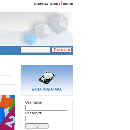
ћирилица
latinica
english
БАЗA ПОДАТАКА
Username:
Password: