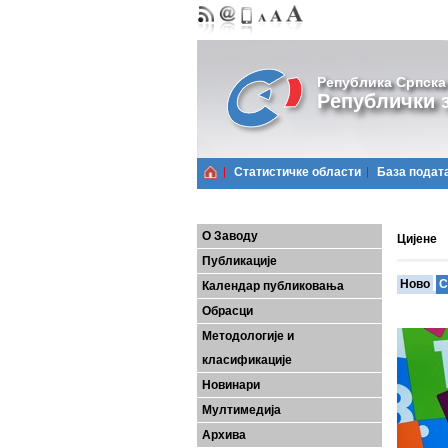
Република Српска
Републички з
Статистичке области
Базa подат
О Заводу
Цијене
Публикације
Ново
С
Календар публиковања
Обрасци
Методологије и
класификације
Новинари
Мултимедија
Архива