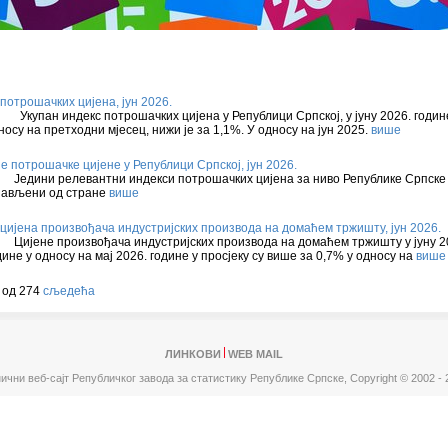
потрошачких цијена, јун 2026.
упан индекс потрошачких цијена у Републици Српској, у јуну 2026. годин
носу на претходни мјесец, нижи је за 1,1%. У односу на јун 2025.
више
е потрошачке цијене у Републици Српској, јун 2026.
дини релевантни индекси потрошачких цијена за ниво Републике Српске 
јављени од стране
више
цијена произвођача индустријских производа на домаћем тржишту, јун 2026.
јенe произвођачa индустријских производа на домаћем тржишту у јуну 2
дине у односу на мај 2026. године у просјеку су више за 0,7% у односу на
више
 од 274
сљедећа
ЛИНКОВИ
WEB MAIL
ични веб-сајт Републичког завода за статистику Републике Српске,
Copyright © 2002 - 