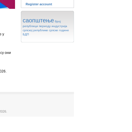
Register account
саопштење
број
републици
периоду
индустрија
српској
републике
српске
године
е у
БДП
су они
026.
2026.