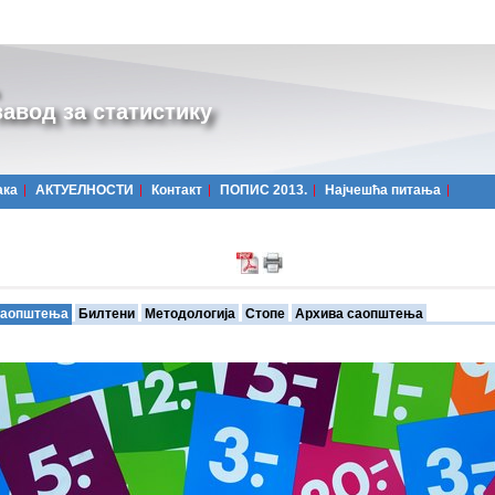
авод за статистику
ака
АКТУЕЛНОСТИ
Контакт
ПОПИС 2013.
Најчешћa питања
аопштења
Билтени
Методологија
Стопе
Архива саопштења