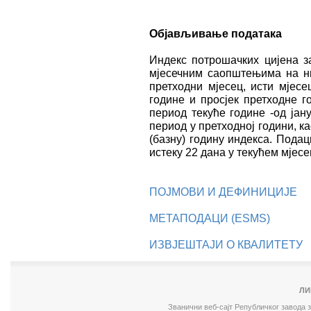
Објављивање података
Индекс потрошачких цијена з
мјесечним саопштењима на ни
претходни мјесец, исти мјес
године и просјек претходне г
период текуће године -од јан
период у претходној години, к
(базну) годину индекса. Подац
истеку 22 дана у текућем мјесе
ПОЈМОВИ И ДЕФИНИЦИЈЕ
МЕТАПОДАЦИ (ESMS)
ИЗВЈЕШТАЈИ О КВАЛИТЕТУ
ЛИ
Званични веб-сајт Републичког завода 