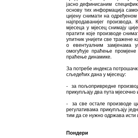
јасно дефинисаним специфика
основу тих информација самос
цијену снимати на одређеном 
најпродаванијег производа.
мјесеца у мјесец снимају циј
пратити које производе снима
упитник унијети све тражене 
о евентуалним замјенама 
омогућује праћење промјене 
праћење динамике.
За потребе индекса потрошачк
сљедећих дана у мјесецу:
- за пољопривредне производе
прикупљају два пута мјесечно и
- за све остале производе ц
регулативама прикупљају једно
тим да се нужно одржава исти
Пондери