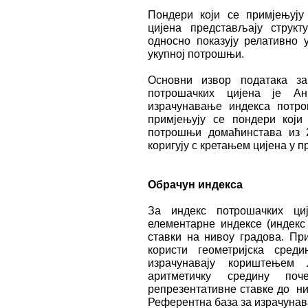
Пондери који се примјењују
цијена представљају структ
односно показују релативно 
укупној потрошњи.
Основни извор података з
потрошачких цијена је А
израчунавање индекса потро
примјењују се пондери који
потрошњи домаћинстава из 2
коригују с кретањем цијена у п
Обрачун индекса
За индекс потрошачких циј
елементарне индексе (индекс
ставки на нивоу градова. Пр
користи геометријска сред
израчунавају кориштењем
аритметичку средину по
репрезентативне ставке до ни
Референтна база за израчунава