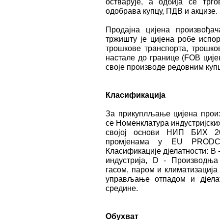
остварује, а одбија се трг
одобрава купцу, ПДВ и акцизе.
Продајна цијена произвођач
тржишту је цијена робе испор
трошкове транспорта, трошко
настале до границе (FOB цијен
своје производе редовним куп
Класификација
За прикуплљање цијена произ
се Номенклатура индустријск
својој основи НИП БИХ 20
промјенама у EU PRODCO
Класификације дјелатности: B 
индустрија, D - Производња
гасом, паром и климатизација
управљање отпадом и дјелат
средине.
Обухват