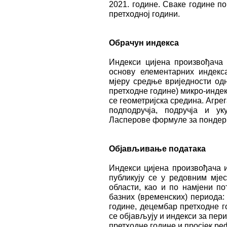
2021. године. Сваке године по
претходној години.
Обрачун индекса
Индекси цијена произвођача 
основу елементарних индекс
мјеру средње вриједности од
претходне године) микро-индек
се геометријска средина. Агрег
подподручја, подручја и у
Ласперове формуле за пондери
Објављивање података
Индекси цијена произвођача и
публикују се у редовним мје
области, као и по намјени п
базних (временских) периода:
године, децембар претходне г
се објављују и индекси за пери
претходне године и просјек ре