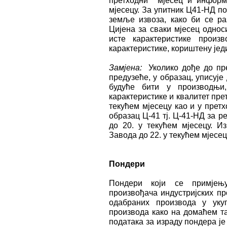
претходни мјесец и информа
мјесецу. За упитник Ц41-НД п
земље извоза, како би се ра
Цијена за сваки мјесец однос
исте карактеристике произв
карактеристике, кориштену једи
Замјена:
Уколико дође до пр
предузеће, у образац, уписује 
будуће бити у производњи
карактеристике и квалитет прет
текућем мјесецу као и у прет
образац Ц-41 тј. Ц-41-НД за 
до 20. у текућем мјесецу. 
Завода до 22. у текућем мјесе
Пондери
Пондери који се примјењу
произвођача индустријских п
одабраних производа у укуп
производа како на домаћем т
података за израду пондера ј