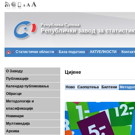
Република Српска
Републички завод за статистик
Статистичке области
Базa података
АКТУЕЛНОСТИ
Контак
О Заводу
Цијене
Публикације
Календар публиковања
Ново
Саопштења
Билтени
Методол
Обрасци
Методологије и
класификације
Новинари
Мултимедија
Архива