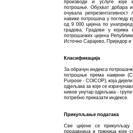
производи и услуге које 
потрошње. Обухват добара и
очувала репрезентативност 
навике потрошача у погледу к
од 9 000 цијена по унаприје
градова. Градови у којима 
потрошачких цијена Републике
Источно Сарајево, Приједор и
Класификација
За обрачун индекса потрошачк
потрошње према намјени (Clas
Purpose - COICOP), која дијел
одјељака за које се израчунава
нивое унутар одјељака - групе 
потребно приказати индексе.
Прикупљање података
Све цијене се прикупљају
продавница и тржница које с