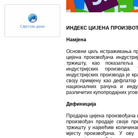
Свјетски дани
ИНДЕКС ЦИЈЕНА ПРОИЗВО
Намјена
Основни циљ истраживања про
цијена произвођача индустр
тржишту, као показатеља
индустријских производа.
индустријских производа је кр
своју примјену као дефлатор
националних рачуна и инду
различитих купопродајних уго
Дефиниција
Продајна цијена произвођача и
произвођач продаје своје п
тржишту у највећим количина
мјесту произвођача. У ову 