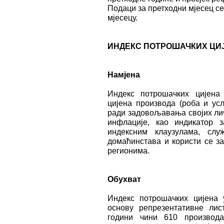
Подаци за претходни мјесец се
мјесецу.
ИНДЕКС ПОТРОШАЧКИХ ЦИ
Намјена
Индекс потрошачких цијена
цијена производа (роба и усл
ради задовољавања својих лич
инфлације, као индикатор 
индексним клаузулама, сл
домаћинстава и користи се з
регионима.
Обухват
Индекс потрошачких цијена 
основу репрезентативне лист
години чини 610 производа