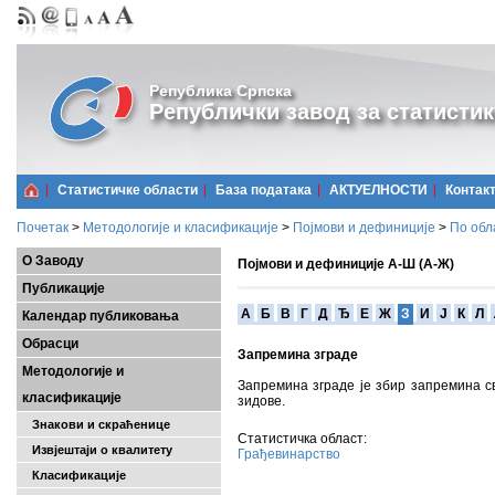
Република Српска
Републички завод за статистик
Статистичке области
Базa података
АКТУЕЛНОСТИ
Контак
Почетак
>
Методологије и класификације
>
Појмови и дефиниције
>
По обл
О Заводу
Појмови и дефиниције А-Ш (А-Ж)
Публикације
A
Б
В
Г
Д
Ђ
Е
Ж
З
И
Ј
К
Л
Календар публиковања
Обрасци
Запремина зграде
Методологије и
Запремина зграде је збир запремина с
класификације
зидове.
Знакови и скраћенице
Статистичка област:
Извјештаји о квалитету
Грађевинарство
Класификације