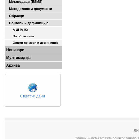
Метаподаци (ESMS)
Методолошки документи
Обрасци
Појмови и дефиниције
А-Ш (A-Ж)
По областима
Општи појмови и дефиниције
Новинари
Мултимедија
Архива
Свјетски дани
ЛИ
Званични веб-сајт Републичког завода 