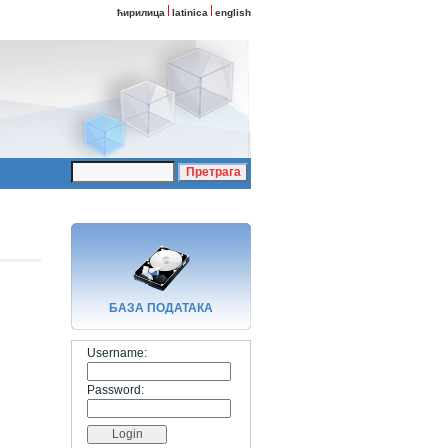
ћирилица
latinica
english
БАЗA ПОДАТАКА
Username:
Password: