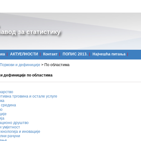
авод за статистику
ака
АКТУЕЛНОСТИ
Контакт
ПОПИС 2013.
Најчешћa питања
Појмови и дефиниције
>
По областима
 и дефиниције по областима
нарство
тивна трговина и остале услуге
ика
 средина
во
ције
ија
ционо друштво
и умјетност
ехнологија и иновације
лни рачуни
вање