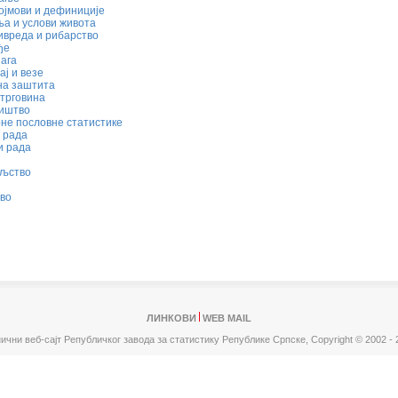
ојмови и дефиниције
а и услови живота
вреда и рибарство
ђе
ага
ј и везе
на заштита
трговина
иштво
не пословне статистике
 рада
и рада
ељство
во
ЛИНКОВИ
WEB MAIL
ични веб-сајт Републичког завода за статистику Републике Српске,
Copyright © 2002 - 