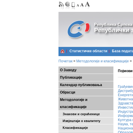
Република Српска
Републички з
Статистичке области
Базa подат
Почетак
>
Методологије и класификације
>
О Заводу
Појмови
Публикације
Календар публиковања
Грађеви
Дистрибу
Обрасци
Енергет
Животна
Методологије и
Здравст
класификације
Инвести
Индустр
Знакови и скраћенице
Информа
Култура 
Извјештаји о квалитету
Наука, т
Класификације
Национа
Образо