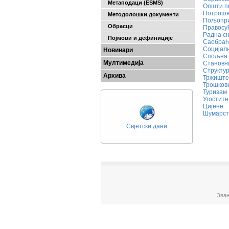
Метаподаци (ESMS)
Општи п
Потрошњ
Методолошки документи
Пољопри
Обрасци
Правосу
Радна сн
Појмови и дефиниције
Саобраћа
Социјал
Новинари
Спољна 
Мултимедија
Становн
Структур
Архива
Тржиште
Трошков
Туризам
Угостит
Цијене
Шумарст
Свјетски дани
Зван