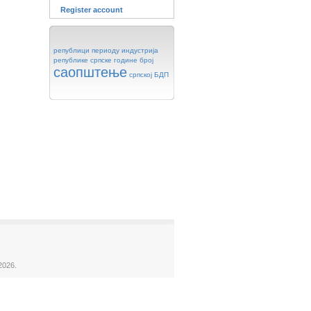
Register account
републици
периоду
индустрија
републике
српске
године
број
саопштење
српској
БДП
2026.