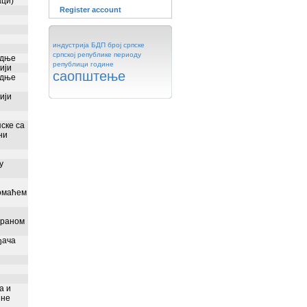
аци)
Register account
индустрија
БДП
број
српске
српској
републике
периоду
одње
републици
године
ији
саопштење
одње
ији
ске са
ни
у
домаћем
траном
ђача
а и
јне