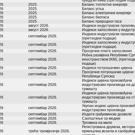
предузетника (претходни под
26
2025.
Биланс топлотне енергије
26
2025.
Биланс угља
26
2025.
Биланс електричне енергије
26
2025.
Биланс биогаса
26
2025.
Биланс природног гаса
26
август 2026.
Индекси индустријске произв
26
август 2026.
Индекси запослених у индустр
Индекси индустријске произв
26
септембар 2026.
(претходни подаци)
Индекси запослених у индустр
26
септембар 2026.
(претходни подаци)
26
септембар 2026.
Просјечне плате запослених
Робна размјена Републике Срп
26
септембар 2026.
иностранством (KM), (претход
подаци)
26
септембар 2026.
Индекси потрошачких цијена
Просјечне потрошачке цијене 
26
септембар 2026.
Републици Српској
Индекси цијена произвођача
26
септембар 2026.
индустријских производа на 
тржишту
Индекси цијена произвођача
26
септембар 2026.
индустријских производа на с
тржишту
Укупан индекс цијена произво
26
септембар 2026.
индустријских производа
26
септембар 2026.
Издате грађевинске дозволе
26
септембар 2026.
Саопштење за медије
26
септембар 2026.
Трговина на мало
Регистрована друмска, моторн
26
треће тромјесечје 2026.
прикључна возила и саобраћа