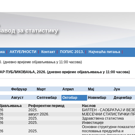
авод за статистику
ака
АКТУЕЛНОСТИ
Контакт
ПОПИС 2013.
Најчешћa питања
дневно вријеме објављивања у 11:00 часова)
Р ПУБЛИКОВАЊА, 2026. (дневно вријеме објављивања у 11:00 часова)
Фебруар
Март
Април
Мај
Јун
Август
Септембар
Октобар
Новембар
Децембар
бјављивања
Референтни период
Наслов
26
2025.
БИЛТЕН - САОБРАЋАЈ И ВЕЗЕ,
26
август 2026.
МЈЕСЕЧНИ СТАТИСТИЧКИ П
26
2025.
Здравствена статистика
26
2025.
Инвестиције
Основни структурни показате
26
2025.
пословања предузећа и