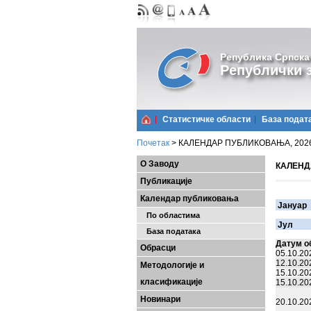
Република Српска
Републички з
Статистичке области
Базa подат
Почетак
>
КАЛЕНДАР ПУБЛИКОВАЊА, 2026. (
О Заводу
КАЛЕНДА
Публикације
Календар публиковања
Јануар
По областима
Јул
База података
Датум о
Обрасци
05.10.20
12.10.20
Методологије и
15.10.20
класификације
15.10.20
Новинари
20.10.20