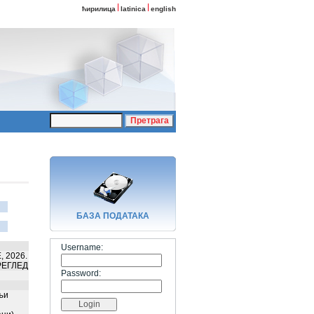
ћирилица
latinica
english
БАЗA ПОДАТАКА
Username:
 2026.
РЕГЛЕД
Password:
љи