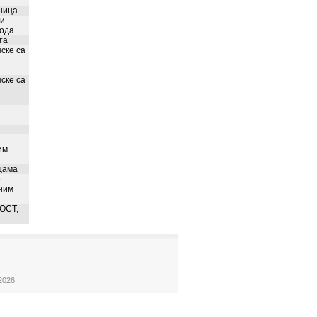
ница
 и
вода
та
ске са
ске са
им
цама
е
ним
ОСТ,
2026.