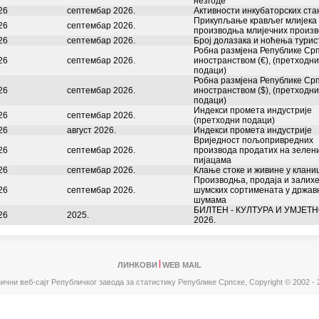
незгоде
26
септембар 2026.
Активности инкубаторских ста
Прикупљање крављег млијека
26
септембар 2026.
производња млијечних произ
26
септембар 2026.
Број долазака и ноћења турис
Робна размјена Републике Срп
26
септембар 2026.
иностранством (€), (претходни
подаци)
Робна размјена Републике Срп
26
септембар 2026.
иностранством ($), (претходни
подаци)
Индекси промета индустријe
26
септембар 2026.
(претходни подаци)
26
август 2026.
Индекси промета индустријe
Вриједност пољопривредних
26
септембар 2026.
производа продатих на зелен
пијацама
26
септембар 2026.
Клање стоке и живине у клани
Производња, продаја и залих
26
септембар 2026.
шумских сортимената у држав
шумама
БИЛТЕН - КУЛТУРА И УМЈЕТН
26
2025.
2026.
ЛИНКОВИ
WEB MAIL
ични веб-сајт Републичког завода за статистику Републике Српске,
Copyright © 2002 - 