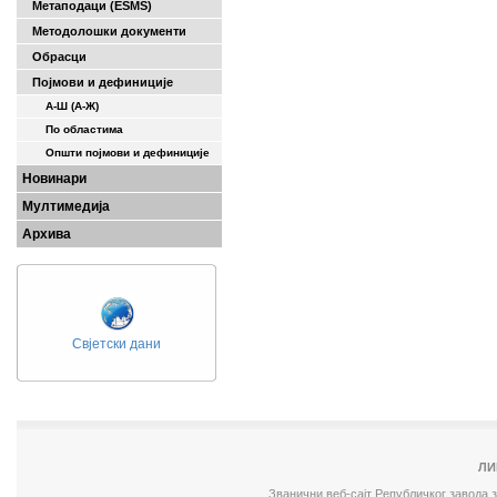
Метаподаци (ESMS)
Методолошки документи
Обрасци
Појмови и дефиниције
А-Ш (A-Ж)
По областима
Општи појмови и дефиниције
Новинари
Мултимедија
Архива
Свјетски дани
ЛИ
Званични веб-сајт Републичког завода 