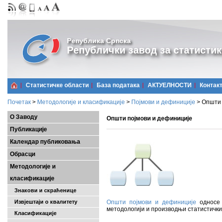
Република Српска
Републички завод за статистик
Статистичке области
Базa података
АКТУЕЛНОСТИ
Контак
Почетак
>
Методологије и класификације
>
Појмови и дефиниције
>
Општи 
О Заводу
Општи појмови и дефиниције
Публикације
Календар публиковања
Обрасци
Методологије и
класификације
Знакови и скраћенице
Извјештаји о квалитету
Општи појмови и дефиниције
односе 
методологији и производњи статистички
Класификације