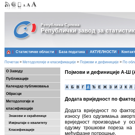
Република Српска
Републички завод за статистик
Статистичке области
Базa података
АКТУЕЛНОСТИ
Контак
Почетак
>
Методологије и класификације
>
Појмови и дефиниције
>
По обл
О Заводу
Појмови и дефиниције А-Ш (
Публикације
Календар публиковања
A
Б
В
Г
Д
Ђ
Е
Ж
З
И
Ј
К
Л
Обрасци
Додата вриједност по факт
Методологије и
класификације
Додата вриједност по факто
износу (без одузимања аморти
Знакови и скраћенице
вриједност производње у ос
Извјештаји о квалитету
одузму трошкови пореза на 
Класификације
међуфазне потрошње.