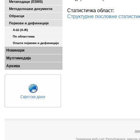
Метаподаци (ESMS)
Методолошки документи
Статистичка област:
Структурне пословне статисти
Обрасци
Појмови и дефиниције
А-Ш (A-Ж)
По областима
Општи појмови и дефиниције
Новинари
Мултимедија
Архива
Свјетски дани
ЛИ
Званични веб-сајт Републичког завода 