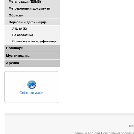
Метаподаци (ESMS)
Методолошки документи
Обрасци
Појмови и дефиниције
А-Ш (A-Ж)
По областима
Општи појмови и дефиниције
Новинари
Мултимедија
Архива
Свјетски дани
ЛИ
Званични веб-сајт Републичког завода 