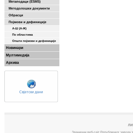
Метаподаци (ESMS)
Методолошки документи
Обрасци
Појмови и дефиниције
А-Ш (A-Ж)
По областима
Општи појмови и дефиниције
Новинари
Мултимедија
Архива
Свјетски дани
ЛИ
Званични веб-сајт Републичког завода 