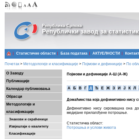
Република Српска
Републички завод за статистик
Статистичке области
Базa података
АКТУЕЛНОСТИ
Контак
Почетак
>
Методологије и класификације
>
Појмови и дефиниције
>
По обл
О Заводу
Појмови и дефиниције А-Ш (А-Ж)
Публикације
A
Б
В
Г
Д
Ђ
Е
Ж
З
И
Ј
К
Л
Календар публиковања
Обрасци
Домаћинства која дефинитивно нису 
Методологије и
Дефинитивно нису сиромашна она д
класификације
медијане прилагођене потрошње.
Знакови и скраћенице
Статистичка област:
Извјештаји о квалитету
Потрошња и услови живота
Класификације