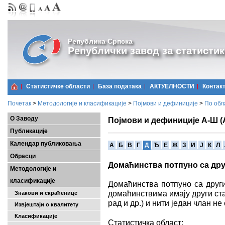
Република Српска
Републички завод за статистик
Статистичке области
Базa података
АКТУЕЛНОСТИ
Контак
Почетак
>
Методологије и класификације
>
Појмови и дефиниције
>
По обл
О Заводу
Појмови и дефиниције А-Ш (
Публикације
Календар публиковања
A
Б
В
Г
Д
Ђ
Е
Ж
З
И
Ј
К
Л
Обрасци
Домаћинства потпуно са др
Методологије и
класификације
Домаћинства потпуно са други
домаћинствима имају други ста
Знакови и скраћенице
рад и др.) и нити један члан не
Извјештаји о квалитету
Класификације
Статистичка област: