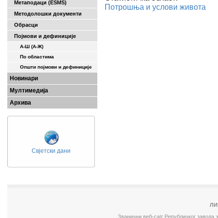
Метаподаци (ESMS)
Потрошња и услови живота
Методолошки документи
Обрасци
Појмови и дефиниције
А-Ш (A-Ж)
По областима
Општи појмови и дефиниције
Новинари
Мултимедија
Архива
Свјетски дани
ЛИ
Званични веб-сајт Републичког завода 