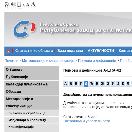
Република Српска
Републички завод за статистик
Статистичке области
Базa података
АКТУЕЛНОСТИ
Контак
Почетак
>
Методологије и класификације
>
Појмови и дефиниције
>
По обл
О Заводу
Појмови и дефиниције А-Ш (А-Ж)
Публикације
A
Б
В
Г
Д
Ђ
Е
Ж
З
И
Ј
К
Л
Календар публиковања
Обрасци
Домаћинства са пуном пензионисано
Методологије и
Домаћинства са пуном пензионисанош
класификације
пензионери и нити један члан не спада у
Знакови и скраћенице
Статистичка област:
Извјештаји о квалитету
Потрошња и услови живота
Класификације