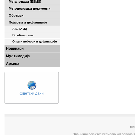
Метаподаци (ESMS)
Методолошки документи
Обрасци
Појмови и дефиниције
А-Ш (A-Ж)
По областима
Општи појмови и дефиниције
Новинари
Мултимедија
Архива
Свјетски дани
ЛИ
Званични веб-сајт Републичког завода 