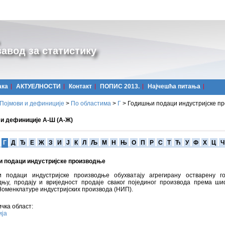
авод за статистику
ака
АКТУЕЛНОСТИ
Контакт
ПОПИС 2013.
Најчешћa питања
Појмови и дефиниције
>
По областима
>
Г
>
Годишњи подаци индустријске п
 и дефиниције А-Ш (А-Ж)
Г
Д
Ђ
Е
Ж
З
И
Ј
К
Л
Љ
М
Н
Њ
О
П
Р
С
Т
Ћ
У
Ф
Х
Ц
Ч
 подаци индустријске производње
 подаци индустријске производње обухватају агрегирану остварену г
дњу, продају и вриједност продаје сваког појединог производа према ш
Номенклатуре индустријских производа (НИП).
чка област:
ија