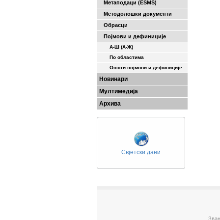
Метаподаци (ESMS)
Методолошки документи
Обрасци
Појмови и дефиниције
А-Ш (A-Ж)
По областима
Општи појмови и дефиниције
Новинари
Мултимедија
Архива
Свјетски дани
Зван