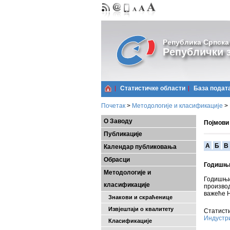
Република Српска
Републички з
Статистичке области
Базa подат
Почетак
>
Методологије и класификације
>
О Заводу
Појмови
Публикације
A
Б
В
Календар публиковања
Обрасци
Годишњи
Методологије и
Годишњи
класификације
произво
важеће 
Знакови и скраћенице
Извјештаји о квалитету
Статисти
Индустр
Класификације