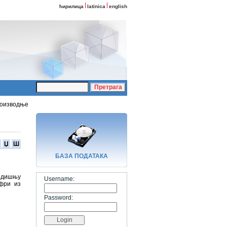
ћирилица
latinica
english
роизводње
Џ
Ш
БАЗA ПОДАТАКА
одишњу
Username:
ифри из
Password: