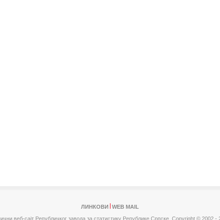
ЛИНКОВИ
WEB MAIL
ични веб-сајт Републичког завода за статистику Републике Српске,
Copyright © 2002 - 