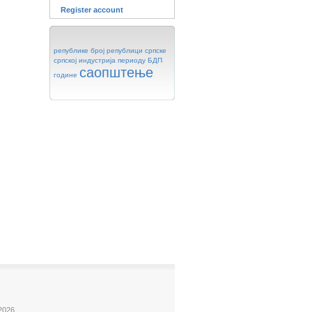
Register account
републике
број
републици
српске
српској
индустрија
периоду
БДП
саопштење
године
2026.