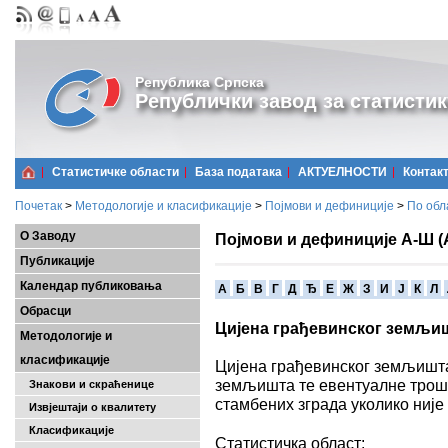
Република Српска
Републички завод за статистик
Статистичке области
Базa података
АКТУЕЛНОСТИ
Контак
Почетак
>
Методологије и класификације
>
Појмови и дефиниције
>
По обл
О Заводу
Појмови и дефиниције А-Ш (
Публикације
Календар публиковања
A
Б
В
Г
Д
Ђ
Е
Ж
З
И
Ј
К
Л
Обрасци
Цијена грађевинског земљи
Методологије и
класификације
Цијена грађевинског земљишта
земљишта те евентуалне трош
Знакови и скраћенице
стамбених зграда уколико ниј
Извјештаји о квалитету
Класификације
Статистичка област: