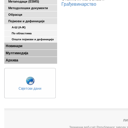
Метаподаци (ESMS)
Грађевинарство
Методолошки документи
Обрасци
Појмови и дефиниције
А-Ш (A-Ж)
По областима
Општи појмови и дефиниције
Новинари
Мултимедија
Архива
Свјетски дани
ЛИ
Званични веб-сајт Републичког завода 