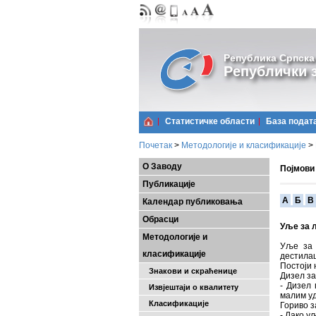
Република Српска
Републички з
Статистичке области
Базa подат
Почетак
>
Методологије и класификације
>
О Заводу
Појмови
Публикације
A
Б
В
Календар публиковања
Обрасци
Уље за 
Методологије и
Уље за 
класификације
дестилац
Постоји 
Знакови и скраћенице
Дизел за
- Дизел 
Извјештаји о квалитету
малим уд
Класификације
Гориво з
- Лако у