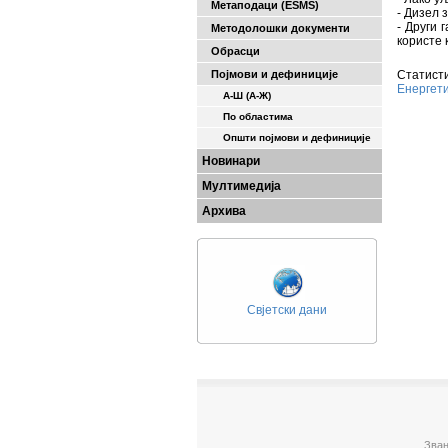
Метаподаци (ESMS)
- Дизел 
- Други 
Методолошки документи
користе 
Обрасци
Појмови и дефиниције
Статисти
Енергет
А-Ш (A-Ж)
По областима
Општи појмови и дефиниције
Новинари
Мултимедија
Архива
Свјетски дани
Зван