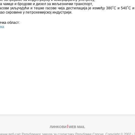
за чамце и бродове и дизел за жељезнички транспорт,
гасови укључујући и тешке гасове чија дестилација је између 380˚C и 540˚C и 
као сировине у петрохемијској индустрији.
чка област:
ика
ЛИНКОВИ
WEB MAIL
ични веб-сајт Републичког завода за статистику Републике Српске,
Copyright © 2002 - 