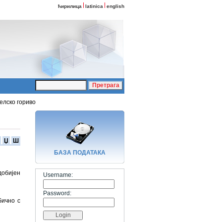
ћирилица
latinica
english
елско гориво
Џ
Ш
БАЗA ПОДАТАКА
добијен
Username:
Password:
бично с