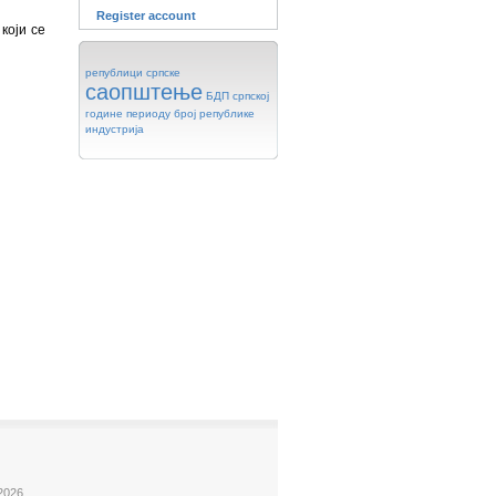
Register account
који се
републици
српске
саопштење
БДП
српској
године
периоду
број
републике
индустрија
2026.