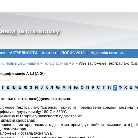
авод за статистику
ака
АКТУЕЛНОСТИ
Контакт
ПОПИС 2013.
Најчешћa питања
Појмови и дефиниције
>
По областима
>
У
>
Уље за ложење (екстра лако)/диз
 и дефиниције А-Ш (А-Ж)
Г
Д
Ђ
Е
Ж
З
И
Ј
К
Л
Љ
М
Н
Њ
О
П
Р
С
Т
Ћ
У
Ф
Х
Ц
Ч
ложење (екстра лако)/дизелско гориво
ложење (екстра лако)/дизелско гориво је првенствено средњи дестилат 
ијом у подручју измађу 180˚C и 380˚C.
неколико категорија у зависности од употребе:
 друмски саобраћај:
гориво за моторна возила с дизел мотором (аутомобили, камиони, итд.), о
јелом сумпора,
а ложење и остала гасна уља:
ље за гријање за индустријску и комерцијалну употребу,