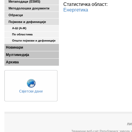
Метаподаци (ESMS)
Статистичка област:
Методолошки документи
Енергетика
Обрасци
Појмови и дефиниције
А-Ш (A-Ж)
По областима
Општи појмови и дефиниције
Новинари
Мултимедија
Архива
Свјетски дани
ЛИ
Званични веб-сајт Републичког завода 