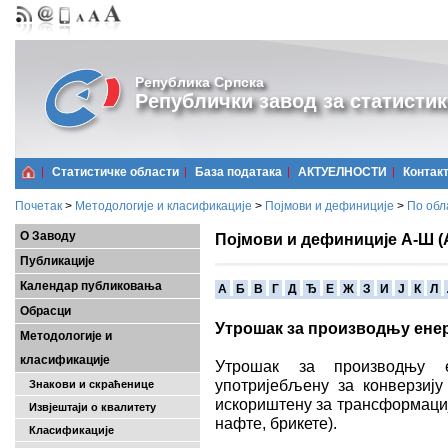
Република Српска
Републички завод за статистик
Статистичке области
Базa података
АКТУЕЛНОСТИ
Контак
Почетак
>
Методологије и класификације
>
Појмови и дефиниције
>
По обл
О Заводу
Појмови и дефиниције А-Ш (
Публикације
Календар публиковања
A
Б
В
Г
Д
Ђ
Е
Ж
З
И
Ј
К
Л
Обрасци
Утрошак за производњу енер
Методологије и
класификације
Утрошак за производњу е
употријебљену за конверзију 
Знакови и скраћенице
искориштену за трансформациј
Извјештаји о квалитету
нафте, брикете).
Класификације