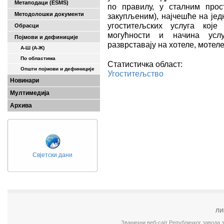
Метаподаци (ESMS)
по правилу, у сталним прос
Методолошки документи
закупљеним), најчешће на јед
угоститељских услуга које
Обрасци
могућности и начина услу
Појмови и дефиниције
разврставају на хотеле, мотеле
А-Ш (A-Ж)
По областима
Статистичка област:
Општи појмови и дефиниције
Угоститељство
Новинари
Мултимедија
Архива
Свјетски дани
ЛИ
Званични веб-сајт Републичког завода 