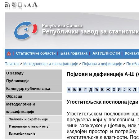
Република Српска
Републички завод за статистик
Статистичке области
Базa података
АКТУЕЛНОСТИ
Контак
Почетак
>
Методологије и класификације
>
Појмови и дефиниције
>
По обл
О Заводу
Појмови и дефиниције А-Ш (
Публикације
Календар публиковања
A
Б
В
Г
Д
Ђ
Е
Ж
З
И
Ј
К
Л
Обрасци
Угоститељска пословна јед
Методологије и
класификације
Угоститељском пословном јед
предузећа који у пословном,
Знакови и скраћенице
чини заокружену цјелину, или
Извјештаји о квалитету
издвојен простор и потребн
Класификације
угоститељске дјелатности. Пос