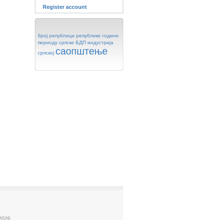
Register account
број
републици
републике
године
периоду
српске
БДП
индустрија
саопштење
српској
2026.