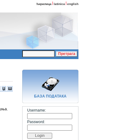
ћирилица
latinica
english
Џ
Ш
БАЗA ПОДАТАКА
шња.
Username:
Password: