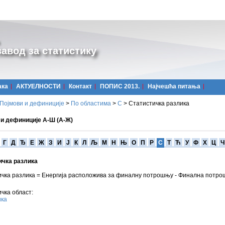
авод за статистику
ака
АКТУЕЛНОСТИ
Контакт
ПОПИС 2013.
Најчешћa питања
Појмови и дефиниције
>
По областима
>
С
>
Статистичка разлика
 и дефиниције А-Ш (А-Ж)
Г
Д
Ђ
Е
Ж
З
И
Ј
К
Л
Љ
М
Н
Њ
О
П
Р
С
Т
Ћ
У
Ф
Х
Ц
Ч
ичка разлика
ичка разлика = Енергија расположива за финалну потрошњу - Финална потро
чка област:
ика