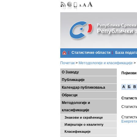
Република Српска
Републички з
Статистичке области
Базa подат
Почетак
>
Методологије и класификације
>
О Заводу
Појмови
Публикације
A
Б
В
Календар публиковања
Обрасци
Статист
Методологије и
Статист
класификације
Статисти
Знакови и скраћенице
Енергет
Извјештаји о квалитету
Класификације