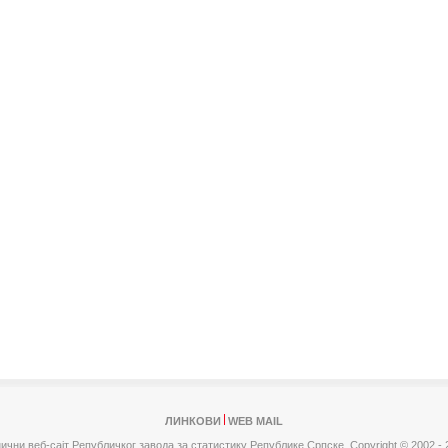
ЛИНКОВИ
WEB MAIL
ични веб-сајт Републичког завода за статистику Републике Српске,
Copyright © 2002 - 