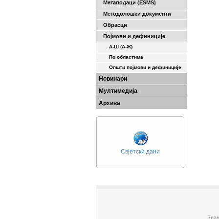
Метаподаци (ESMS)
Методолошки документи
Обрасци
Појмови и дефиниције
А-Ш (A-Ж)
По областима
Општи појмови и дефиниције
Новинари
Мултимедија
Архива
Свјетски дани
Зван